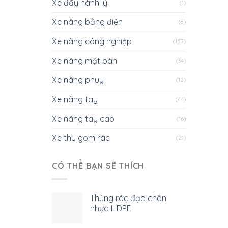
Xe đẩy hành lý
(1)
Xe nâng bằng điện
(8)
Xe nâng công nghiệp
(157)
Xe nâng mặt bàn
(34)
Xe nâng phuy
(12)
Xe nâng tay
(44)
Xe nâng tay cao
(16)
Xe thu gom rác
(21)
CÓ THỂ BẠN SẼ THÍCH
Thùng rác đạp chân
nhựa HDPE