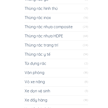
Thùng rác hình thú
(7)
Thùng rác inox
(16)
Thùng rác nhựa composite
(29)
Thùng rác nhựa HDPE
(64)
Thùng rác trang trí
(24)
Thùng rác y tế
(34)
Túi đựng rác
(2)
Văn phòng
(18)
Vỏ xe nâng
(8)
Xe dọn vệ sinh
(3)
Xe đẩy hàng
(18)