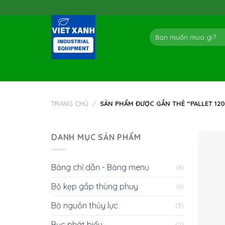
Skip
to
content
Tìm
kiếm:
TRANG CHỦ
/
SẢN PHẨM ĐƯỢC GẮN THẺ “PALLET 12
DANH MỤC SẢN PHẨM
Bảng chỉ dẫn - Bảng menu
(6)
Bộ kẹp gắp thùng phuy
(6)
Bộ nguồn thủy lực
(5)
Bục phát biểu
(2)