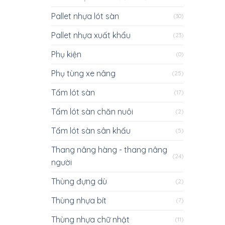
Pallet nhựa lót sàn
(30)
Pallet nhựa xuất khẩu
(23)
Phụ kiện
(0)
Phụ tùng xe nâng
(25)
Tấm lót sàn
(17)
Tấm lót sàn chăn nuôi
(2)
Tấm lót sàn sân khấu
(5)
Thang nâng hàng - thang nâng
(24)
người
Thùng đựng dù
(2)
Thùng nhựa bít
(7)
Thùng nhựa chữ nhật
(11)