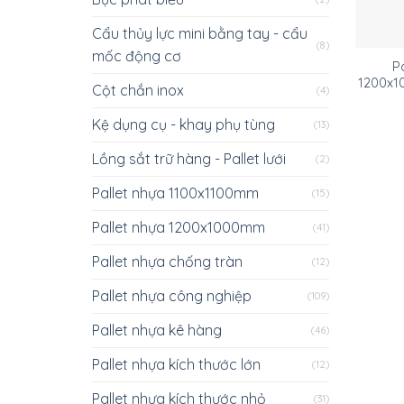
Cẩu thủy lực mini bằng tay - cẩu
(8)
mốc động cơ
P
1200x1
Cột chắn inox
(4)
Kệ dụng cụ - khay phụ tùng
(13)
Lồng sắt trữ hàng - Pallet lưới
(2)
Pallet nhựa 1100x1100mm
(15)
Pallet nhựa 1200x1000mm
(41)
Pallet nhựa chống tràn
(12)
Pallet nhựa công nghiệp
(109)
Pallet nhựa kê hàng
(46)
Pallet nhựa kích thước lớn
(12)
Pallet nhựa kích thước nhỏ
(31)