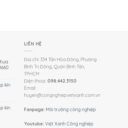
LIÊN HỆ
Địa chỉ: 334 Tân Hòa Đông, Phường
nhựa
Bình Trị Đông, Quận Bình Tân,
R660
TP.HCM
Điện thoại:
098.442.3150
ắp kín
Email:
huyen@congnghiepvietxanh.com.vn
ắp kín
Fanpage:
Môi trường công nghiệp
Youtube:
Việt Xanh Công nghiệp