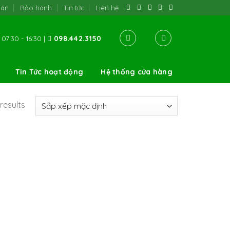
oán
Bảo hành
Tin tức
Liên hệ
07:30 - 16:30 |
098.442.3150
Tin Tức hoạt động
Hệ thống cửa hàng
results