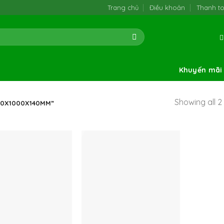
Trang chủ
Điều khoản
Thanh t
Khuyến mãi
Showing all 2 
00X1000X140MM”