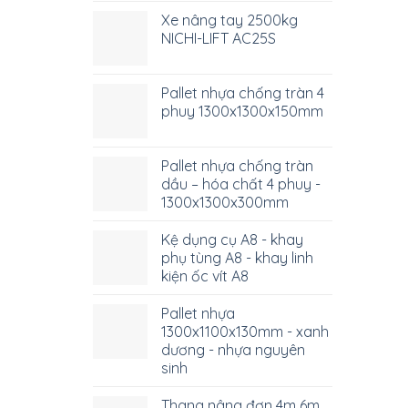
Xe nâng tay 2500kg
NICHI-LIFT AC25S
Pallet nhựa chống tràn 4
phuy 1300x1300x150mm
Pallet nhựa chống tràn
dầu – hóa chất 4 phuy -
1300x1300x300mm
Kệ dụng cụ A8 - khay
phụ tùng A8 - khay linh
kiện ốc vít A8
Pallet nhựa
1300x1100x130mm - xanh
dương - nhựa nguyên
sinh
Thang nâng đơn 4m 6m