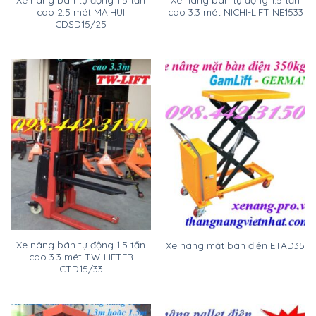
cao 2.5 mét MAIHUI
cao 3.3 mét NICHI-LIFT NE1533
CDSD15/25
Xe nâng bán tự động 1.5 tấn
Xe nâng mặt bàn điện ETAD35
cao 3.3 mét TW-LIFTER
CTD15/33