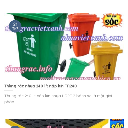
21
Th7
Thùng rác nhựa 240 lít nắp kín TR240
Thùng rác 240 lít nắp kín nhựa HDPE 2 bánh xe là một giải
pháp...