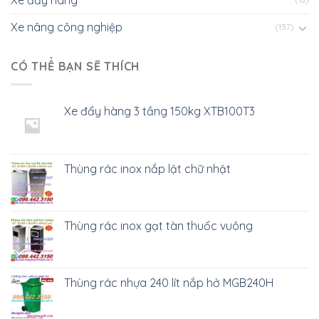
Xe đẩy hàng
(18)
Xe nâng công nghiệp
(157)
CÓ THỂ BẠN SẼ THÍCH
Xe đẩy hàng 3 tầng 150kg XTB100T3
Thùng rác inox nắp lật chữ nhật
Thùng rác inox gạt tàn thuốc vuông
Thùng rác nhựa 240 lít nắp hở MGB240H