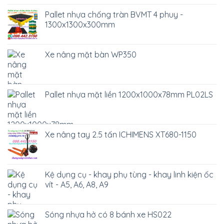
Pallet nhựa chống tràn BVMT 4 phuy -
1300x1300x300mm
Xe nâng mặt bàn WP350
Pallet nhựa mặt liền 1200x1000x78mm PL02LS
Xe nâng tay 2.5 tấn ICHIMENS XT680-1150
Kệ dụng cụ - khay phụ tùng - khay linh kiện ốc
vít - A5, A6, A8, A9
Sóng nhựa hở có 8 bánh xe HS022