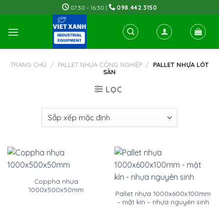
Skip
07:30 - 16:30 |
098.442.3150
to
content
TRANG CHỦ
/
PALLET NHỰA CÔNG NGHIỆP
/
PALLET NHỰA LÓT
SÀN
LỌC
Coppha nhựa
1000x500x50mm
Pallet nhựa 1000x600x100mm
– mặt kín – nhựa nguyên sinh