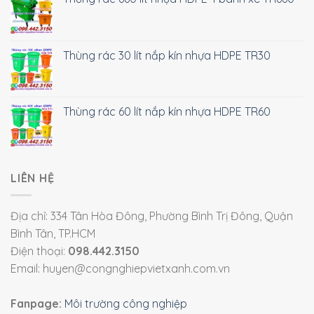
Thùng rác 30 lít nắp kín nhựa HDPE TR30
Thùng rác 60 lít nắp kín nhựa HDPE TR60
LIÊN HỆ
Địa chỉ: 334 Tân Hòa Đông, Phường Bình Trị Đông, Quận
Bình Tân, TP.HCM
Điện thoại:
098.442.3150
Email: huyen@congnghiepvietxanh.com.vn
Fanpage:
Môi trường công nghiệp