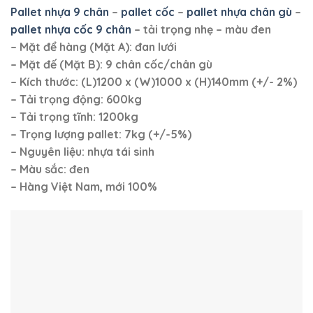
Pallet nhựa 9 chân
–
pallet cốc
–
pallet nhựa chân gù
–
pallet nhựa cốc 9 chân
– tải trọng nhẹ – màu đen
– Mặt để hàng (Mặt A): đan lưới
– Mặt đế (Mặt B): 9 chân cốc/chân gù
– Kích thước: (L)1200 x (W)1000 x (H)140mm (+/- 2%)
– Tải trọng động: 600kg
– Tải trọng tĩnh: 1200kg
– Trọng lượng pallet: 7kg (+/-5%)
– Nguyên liệu: nhựa tái sinh
– Màu sắc: đen
– Hàng Việt Nam,
mới 100%