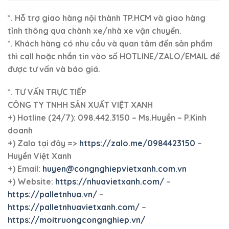
*. Hỗ trợ giao hàng nội thành TP.HCM và giao hàng
tỉnh thông qua chành xe/nhà xe vận chuyển.
*. Khách hàng có nhu cầu và quan tâm đến sản phẩm
thì call hoặc nhắn tin vào số HOTLINE/ZALO/EMAIL để
được tư vấn và báo giá.
*. TƯ VẤN TRỰC TIẾP
CÔNG TY TNHH SẢN XUẤT VIỆT XANH
+)
Hotline (24/7): 098.442.3150 – Ms.Huyền – P.Kinh
doanh
+)
Zalo tại đây =>
https://zalo.me/0984423150
–
Huyền Việt Xanh
+) Email:
huyen@congnghiepvietxanh.com.vn
+) Website:
https://nhuavietxanh.com/
–
https://palletnhua.vn/
–
https://palletnhuavietxanh.com/
–
https://moitruongcongnghiep.vn/