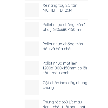
Xe nâng tay 2.5 tấn
NICHILIFT DF25M
Pallet nhựa chống tràn 1
phuy 680x680x150mm
Pallet nhựa chống tràn
dầu và hóa chất
Pallet nhựa mặt liền
1200x1000x150mm có lõi
sắt - màu xanh
Cột chắn inox dây nhung
chùng
Thùng rác 660 Lít màu
đen - chất thải nguy hại