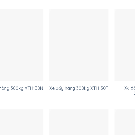
Xe đ
 hàng 300kg XTH130N
Xe đẩy hàng 300kg XTH130T