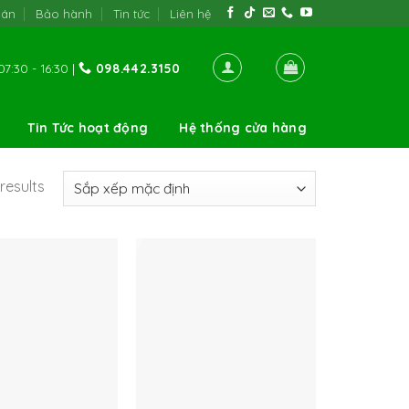
oán
Bảo hành
Tin tức
Liên hệ
7:30 - 16:30 |
098.442.3150
Tin Tức hoạt động
Hệ thống cửa hàng
results