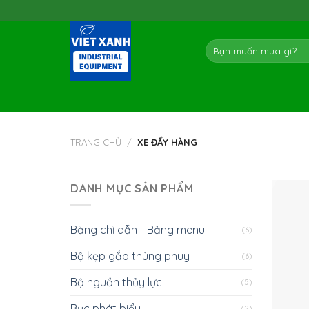
Skip
to
content
Tìm
kiếm:
TRANG CHỦ
/
XE ĐẨY HÀNG
DANH MỤC SẢN PHẨM
Bảng chỉ dẫn - Bảng menu
(6)
Bộ kẹp gắp thùng phuy
(6)
Bộ nguồn thủy lực
(5)
Bục phát biểu
(2)