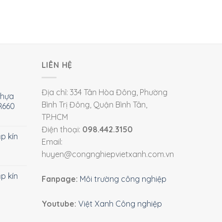
LIÊN HỆ
Địa chỉ: 334 Tân Hòa Đông, Phường
nhựa
Bình Trị Đông, Quận Bình Tân,
R660
TP.HCM
Điện thoại:
098.442.3150
ắp kín
Email:
huyen@congnghiepvietxanh.com.vn
ắp kín
Fanpage:
Môi trường công nghiệp
Youtube:
Việt Xanh Công nghiệp