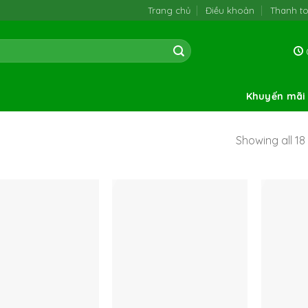
Trang chủ
Điều khoản
Thanh t
0
Khuyến mãi
Showing all 18 