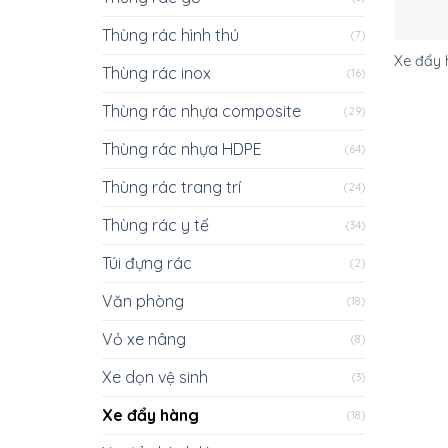
Thùng rác hình thú
(7)
Xe đẩy 
Thùng rác inox
(16)
Thùng rác nhựa composite
(29)
Thùng rác nhựa HDPE
(64)
Thùng rác trang trí
(24)
Thùng rác y tế
(34)
Túi đựng rác
(2)
Văn phòng
(18)
Vỏ xe nâng
(8)
Xe dọn vệ sinh
(3)
Xe đẩy hàng
(18)