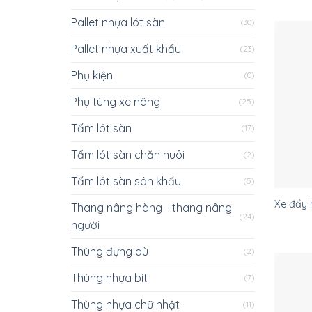
Pallet nhựa lót sàn
(30)
Pallet nhựa xuất khẩu
(23)
Phụ kiện
(0)
Phụ tùng xe nâng
(25)
Tấm lót sàn
(17)
Tấm lót sàn chăn nuôi
(2)
Tấm lót sàn sân khấu
(5)
Xe đẩy
Thang nâng hàng - thang nâng
(24)
người
Thùng đựng dù
(2)
Thùng nhựa bít
(7)
Thùng nhựa chữ nhật
(11)