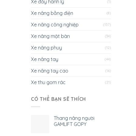
Xe đẩy hành lý
(1)
Xe nâng bằng điện
(8)
Xe nâng công nghiệp
(157)
Xe nâng mặt bàn
(34)
Xe nâng phuy
(12)
Xe nâng tay
(44)
Xe nâng tay cao
(16)
Xe thu gom rác
(21)
CÓ THỂ BẠN SẼ THÍCH
Thang nâng người
GAMLIFT GOPY