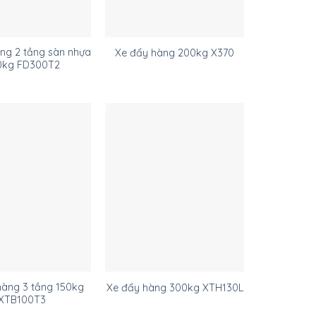
ng 2 tầng sàn nhựa
Xe đẩy hàng 200kg X370
0kg FD300T2
hàng 3 tầng 150kg
Xe đẩy hàng 300kg XTH130L
XTB100T3