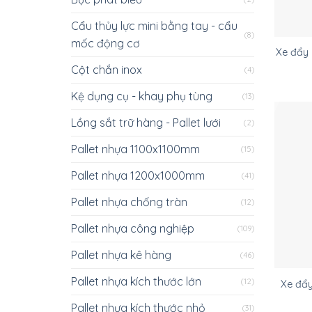
Cẩu thủy lực mini bằng tay - cẩu
(8)
mốc động cơ
Xe đẩy
Cột chắn inox
(4)
Kệ dụng cụ - khay phụ tùng
(13)
Lồng sắt trữ hàng - Pallet lưới
(2)
Pallet nhựa 1100x1100mm
(15)
Pallet nhựa 1200x1000mm
(41)
Pallet nhựa chống tràn
(12)
Pallet nhựa công nghiệp
(109)
Pallet nhựa kê hàng
(46)
Pallet nhựa kích thước lớn
(12)
Xe đẩ
Pallet nhựa kích thước nhỏ
(31)