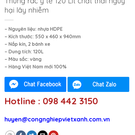
Thùng rác y tế 120 Lít chất thải nguy
hại lây nhiễm
– Nguyên liệu: nhựa HDPE
– Kích thước: 550 x 460 x 940mm
– Nắp kín, 2 bánh xe
– Dung tích: 120L
– Màu sắc: vàng
– Hàng Việt Nam mới 100%
Hotline : 098 442 3150
huyen@congnghiepvietxanh.com.vn