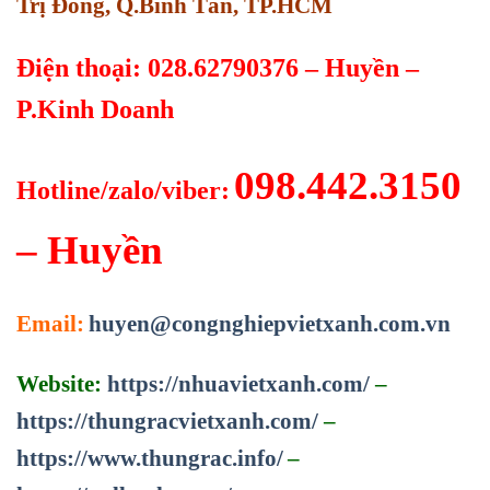
Trị Đông, Q.Bình Tân, TP.HCM
Điện thoại: 028.62790376 – Huyền –
P.Kinh Doanh
098.442.3150
Hotline/zalo/viber:
– Huyền
Email:
huyen@congnghiepvietxanh.com.vn
Website:
https://nhuavietxanh.com/
–
https://thungracvietxanh.com/
–
https://www.thungrac.info/
–