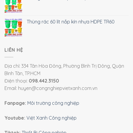
Thùng rác 60 lít nắp kín nhựa HDPE TR60
LIÊN HỆ
Địa chỉ: 334 Tân Hòa Đông, Phường Bình Trị Đông, Quận
Bình Tân, TP.HCM
Điện thoại:
098.442.3150
Email: huyen@congnghiepvietxanh.com.vn
Fanpage:
Môi trường công nghiệp
Youtube:
Việt Xanh Công nghiệp
Tiktok:
Thiết Bị Công nghiệp