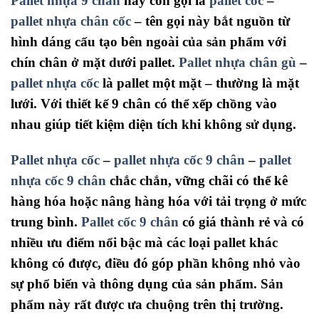
Pallet nhựa 9 chân
hay còn gọi là
pallet cốc
–
pallet nhựa chân cốc
– tên gọi này bắt nguồn từ
hình dáng cấu tạo bên ngoài của sản phẩm với
chín chân ở mặt dưới pallet.
Pallet nhựa chân gù
–
pallet nhựa cốc
là pallet một mặt – thường là mặt
lưới. Với thiết kế 9 chân có thể xếp chồng vào
nhau giúp tiết kiệm diện tích khi không sử dụng.
Pallet nhựa cốc
–
pallet nhựa cốc 9 chân
–
pallet
nhựa cốc 9 chân
chắc chắn, vững chãi có thể kê
hàng hóa hoặc nâng hàng hóa với tải trọng ở mức
trung bình.
Pallet cốc 9 chân
có giá thành rẻ và có
nhiều ưu điểm nổi bậc mà các loại pallet khác
không có được, điều đó góp phần không nhỏ vào
sự phổ biến và thông dụng của sản phẩm. Sản
phẩm này rất được ưa chuộng trên thị trường.