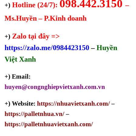
098.442.3150
Hotline (24/7):
–
+)
Ms.Huyền – P.Kinh doanh
Zalo tại đây =>
+)
https://zalo.me/0984423150
–
Huyền
Việt Xanh
+) Email:
huyen@congnghiepvietxanh.com.vn
+) Website:
https://nhuavietxanh.com/
–
https://palletnhua.vn/
–
https://palletnhuavietxanh.com/