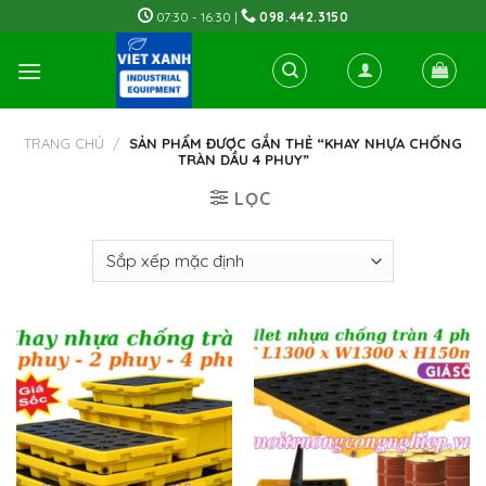
Skip
07:30 - 16:30 |
098.442.3150
to
content
TRANG CHỦ
/
SẢN PHẨM ĐƯỢC GẮN THẺ “KHAY NHỰA CHỐNG
TRÀN DẦU 4 PHUY”
LỌC