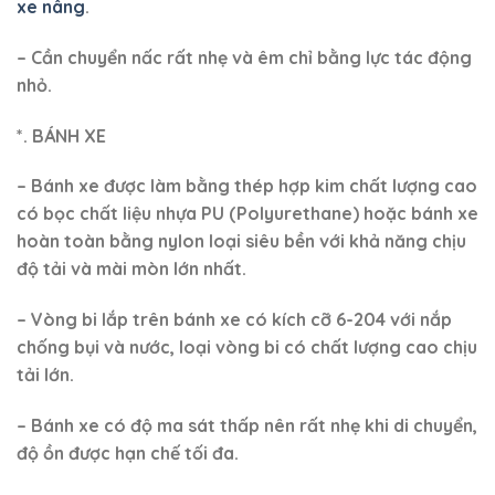
ĐÁNH GIÁ (0)
Đánh giá
Chưa có đánh giá nào.
Hãy là người đầu tiên nhận xét “Xe nâng tay
3000kg NICHI-LIFT AC30M”
Bạn phải
đăng nhập
để gửi đánh giá.
SẢN PHẨM TƯƠNG TỰ