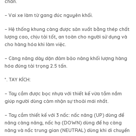
doanh
+)
Zalo tại đây =>
https://zalo.me/0984423150
–
Huyền Việt Xanh
+) Email:
huyen@congnghiepvietxanh.com.vn
+) Website:
https://thangnangvietnhat.com/
–
https://xenang.pro.vn/
–
https://moitruongcongnghiep.vn/
+) Youtube:
https://www.youtube.com/@xenangtayvietxanh
+) Tiktok:
https://www.tiktok.com/@ctysxvietxanh/
+) Shopee:
https://shopee.vn/nhuavietxanh/
+) Lazada:
https://www.lazada.vn/shop/nhua-viet-
xanh/
+) Facebook:
https://www.facebook.com/xenangtayvietxanh/
+)
Địa chỉ kho xem hàng: 334 Tân Hòa Đông, Phường
Bình Trị Đông, Quận Bình Tân, TP.HCM