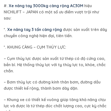
đồng thời tăng năng suất lao động với chi phí bảo trì
thấp.
*. Hỗ trợ giao hàng nội thành TP.HCM và giao hàng
tỉnh thông qua chành xe/nhà xe vận chuyển.
*. Khách hàng có nhu cầu và quan tâm đến sản phẩm
thì call hoặc nhắn tin vào số HOTLINE/ZALO/EMAIL để
được tư vấn và báo giá.
*. TƯ VẤN TRỰC TIẾP
CÔNG TY TNHH SẢN XUẤT VIỆT XANH
+)
Hotline (24/7): 098.442.3150 – Ms.Huyền – P.Kinh