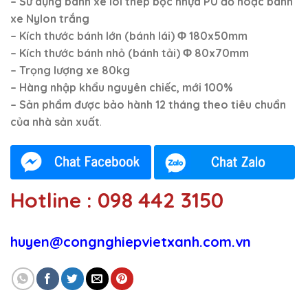
– Sử dụng bánh xe lõi thép bọc nhựa PU đỏ hoặc bánh
xe Nylon trắng
– Kích thước bánh lớn (bánh lái)
Φ
180x50mm
– Kích thước bánh nhỏ (bánh tải)
Φ
80x70mm
– Trọng lượng xe 80kg
– Hàng nhập khẩu nguyên chiếc, mới 100%
–
Sản phẩm được bảo hành 12 tháng theo tiêu chuẩn
của nhà sản xuất
.
Hotline : 098 442 3150
huyen@congnghiepvietxanh.com.vn