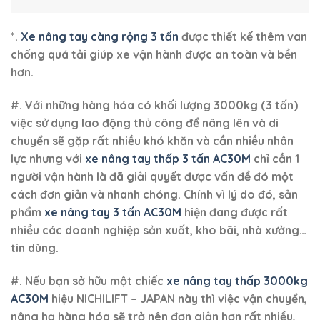
Địa chỉ: 334 Tân Hòa Đông, Phường Bình Trị Đông, Quận
Bình Tân, TP.HCM
Điện thoại:
098.442.3150
Email: huyen@congnghiepvietxanh.com.vn
Fanpage:
Môi trường công nghiệp
Youtube:
Việt Xanh Công nghiệp
Tiktok:
Thiết Bị Công nghiệp
Bản quyền 2026 ©
Viet Xanh Industry
|
Môi trường công