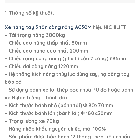
– Hàng nhập khẩu nguyên chiếc, mới 100%
–
Sản phẩm được bảo hành 12 tháng theo tiêu chuẩn
của nhà sản xuất.
#.
Xe nâng tay 3000kg càng rộng AC30M
hiệu
NICHILIFT – JAPAN có một số ưu điểm vượt trội như
sau:
*.
Xe nâng tay 3 tấn càng rộng
được sản xuất trên dây
chuyền công nghệ hiện đại, tiên tiến.