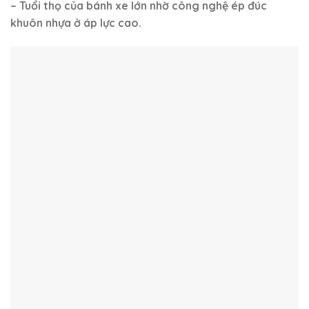
Xe nâng tay càng siêu dài 2
Xe nâng tay cao mini 400kg
mét GAMLIFT M20S-20
nâng cao 1100mm