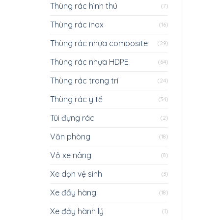
Thùng rác hình thú
(7)
Thùng rác inox
(16)
Thùng rác nhựa composite
(29)
Thùng rác nhựa HDPE
(64)
Thùng rác trang trí
(24)
Thùng rác y tế
(34)
Túi đựng rác
(2)
Văn phòng
(18)
Vỏ xe nâng
(8)
Xe dọn vệ sinh
(3)
Xe đẩy hàng
(18)
Xe đẩy hành lý
(1)