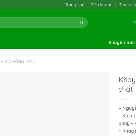
Trang chủ
Điều khoản
Thanh t
Khuyến mãi
 NHỰA CHỐNG TRÀN
Khay
chất
– Nguyê
–
Kích t
phuy – 
+ Khay 