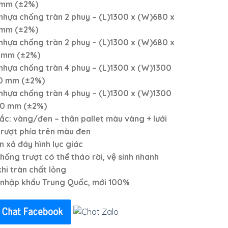
 mm
(±2%)
nhựa chống tràn 2 phuy
– (L)1300 x (W)680 x
 mm
(±2%)
nhựa chống tràn 2 phuy
– (L)1300 x (W)680 x
 mm
(±2%)
nhựa chống tràn 4 phuy
– (L)1300 x (W)1300
50 mm
(±2%)
nhựa chống tràn 4 phuy
– (L)1300 x (W)1300
00 mm
(±2%)
ắc: vàng/đen – thân pallet màu vàng + lưới
rượt phía trên màu đen
n xả đáy hình lục giác
chống trượt có thể tháo rời, vệ sinh nhanh
hi tràn chất lỏng
 nhập khẩu Trung Quốc, mới 100%