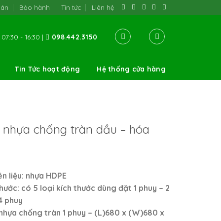
oán
Bảo hành
Tin tức
Liên hệ
07:30 - 16:30 |
098.442.3150
Tin Tức hoạt động
Hệ thống cửa hàng
 nhựa chống tràn dầu – hóa
n liệu: nhựa HDPE
hước: có 5 loại kích thước dùng đặt 1 phuy – 2
4 phuy
nhựa chống tràn 1 phuy –
(L)680 x (W)680 x