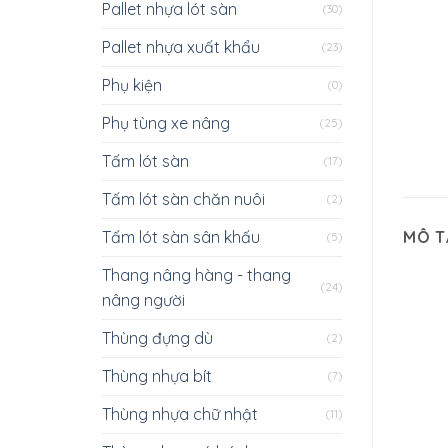
Pallet nhựa lót sàn
(30)
Pallet nhựa xuất khẩu
(23)
Phụ kiện
(0)
Phụ tùng xe nâng
(25)
Tấm lót sàn
(17)
Tấm lót sàn chăn nuôi
(2)
Tấm lót sàn sân khấu
MÔ T
(5)
Thang nâng hàng - thang
(24)
nâng người
Thùng đựng dù
(2)
Thùng nhựa bít
(7)
Thùng nhựa chữ nhật
(11)