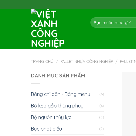
Skip
to
content
Tìm
kiếm:
TRANG CHỦ
/
PALLET NHỰA CÔNG NGHIỆP
/
PALLET
DANH MỤC SẢN PHẨM
Bảng chỉ dẫn - Bảng menu
(6)
Bộ kẹp gắp thùng phuy
(6)
Bộ nguồn thủy lực
(5)
Bục phát biểu
(2)