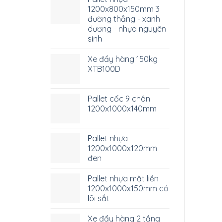
1200x800x150mm 3
đường thẳng - xanh
dương - nhựa nguyên
sinh
Xe đẩy hàng 150kg
XTB100D
Pallet cốc 9 chân
1200x1000x140mm
Pallet nhựa
1200x1000x120mm
đen
Pallet nhựa mặt liền
1200x1000x150mm có
lõi sắt
Xe đẩy hàng 2 tầng