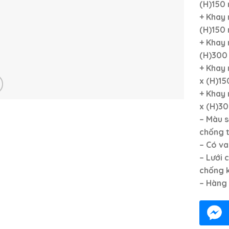
(H)150
+ Khay 
(H)150
+ Khay 
(H)300
+ Khay 
x (H)1
+ Khay 
x (H)3
– Màu s
chống t
– Có va
– Lưới 
chống k
– Hàng