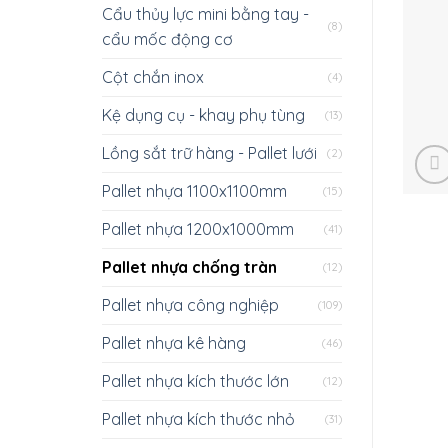
Cẩu thủy lực mini bằng tay -
(8)
cẩu mốc động cơ
Cột chắn inox
(4)
Kệ dụng cụ - khay phụ tùng
(13)
Lồng sắt trữ hàng - Pallet lưới
(2)
Pallet nhựa 1100x1100mm
(15)
Pallet nhựa 1200x1000mm
(41)
Pallet nhựa chống tràn
(12)
Pallet nhựa công nghiệp
(109)
Pallet nhựa kê hàng
(46)
Pallet nhựa kích thước lớn
(12)
Pallet nhựa kích thước nhỏ
(31)