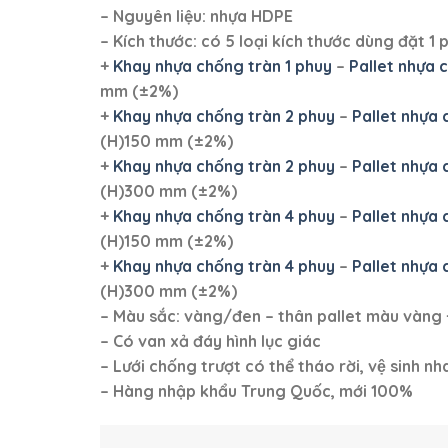
– Nguyên liệu: nhựa HDPE
–
Kích thước: có 5 loại kích thước dùng đặt 1 
+
Khay nhựa chống tràn 1 phuy
–
Pallet nhựa 
mm
(±2%)
+
Khay nhựa chống tràn 2 phuy
–
Pallet nhựa 
(H)150 mm
(±2%)
+
Khay nhựa chống tràn 2 phuy
–
Pallet nhựa 
(H)300 mm
(±2%)
+
Khay nhựa chống tràn 4 phuy
–
Pallet nhựa 
(H)150 mm
(±2%)
+
Khay nhựa chống tràn 4 phuy
–
Pallet nhựa 
(H)300 mm
(±2%)
– Màu sắc: vàng/đen – thân pallet màu vàng 
– Có van xả đáy hình lục giác
– Lưới chống trượt có thể tháo rời, vệ sinh
– Hàng nhập khẩu Trung Quốc, mới 100%