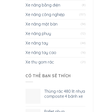
Xe nâng bằng điện
(8)
Xe nâng công nghiệp
(157)
Xe nâng mặt bàn
(34)
Xe nâng phuy
(12)
Xe nâng tay
(44)
Xe nâng tay cao
(16)
Xe thu gom rác
(21)
CÓ THỂ BẠN SẼ THÍCH
Thùng rác 480 lít nhựa
composite 4 bánh xe
Pallet nhựa