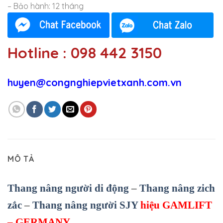
– Bảo hành: 12 tháng
Hotline : 098 442 3150
huyen@congnghiepvietxanh.com.vn
MÔ TẢ
Thang nâng người di động
–
Thang nâng zich
zắc
–
Thang nâng người SJY
hiệu GAMLIFT
– GERMANY