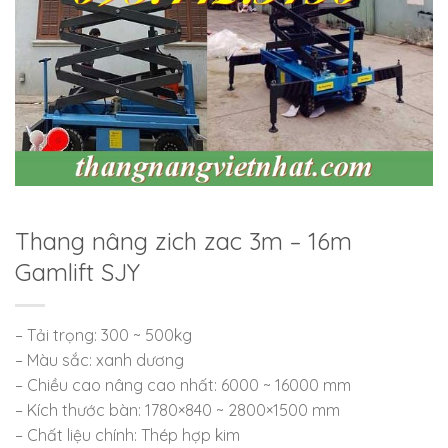
Thang nâng zich zac 3m – 16m
Gamlift SJY
– Tải trọng: 300 ~ 500kg
– Màu sắc: xanh dương
– Chiều cao nâng cao nhất: 6000 ~ 16000 mm
– Kích thước bàn: 1780×840 ~ 2800×1500 mm
– Chất liệu chính: Thép hợp kim