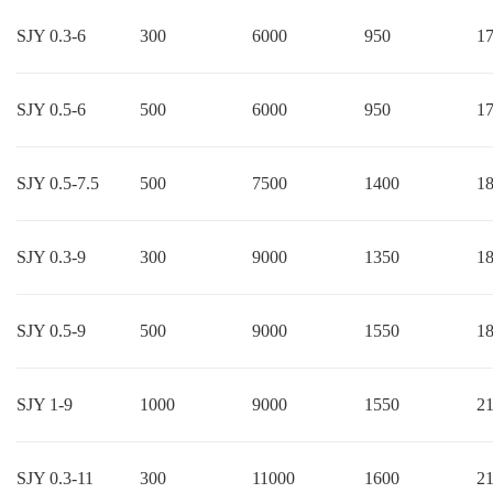
SJY 0.3-6
300
6000
950
1
SJY 0.5-6
500
6000
950
1
SJY 0.5-7.5
500
7500
1400
1
SJY 0.3-9
300
9000
1350
1
SJY 0.5-9
500
9000
1550
1
SJY 1-9
1000
9000
1550
2
SJY 0.3-11
300
11000
1600
2