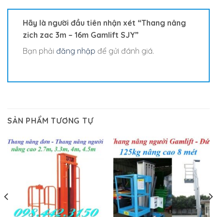
Hãy là người đầu tiên nhận xét “Thang nâng
zich zac 3m – 16m Gamlift SJY”
Bạn phải
đăng nhập
để gửi đánh giá.
SẢN PHẨM TƯƠNG TỰ