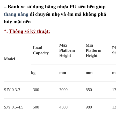
– Bánh xe sử dụng bằng nhựa PU siêu bền giúp
thang nâng
di chuyển nhẹ và êm mà không phá
hủy mặt nền
*.
Thông số kỹ thuật:
Max
Min
Load
P
Platform
Platform
Capacity
Si
Height
Height
Model
kg
mm
mm
m
SJY 0.3-3
300
3000
850
1
SJY 0.5-4.5
500
4500
980
1