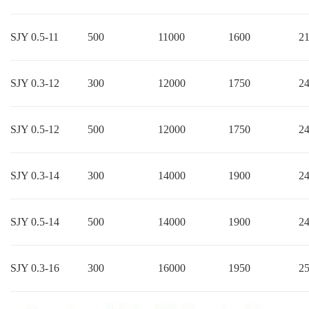
SJY 0.5-11
500
11000
1600
2
SJY 0.3-12
300
12000
1750
2
SJY 0.5-12
500
12000
1750
2
SJY 0.3-14
300
14000
1900
2
SJY 0.5-14
500
14000
1900
2
SJY 0.3-16
300
16000
1950
2