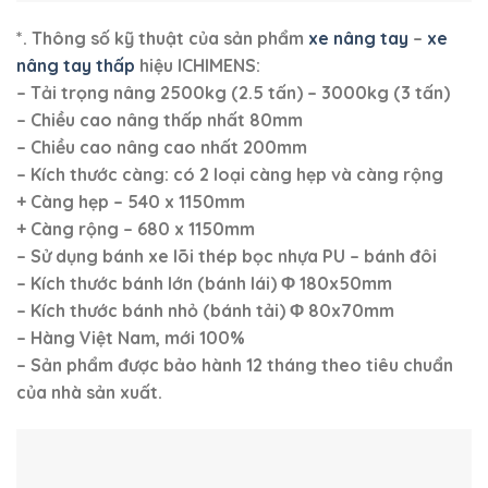
*. Thông số kỹ thuật của sản phẩm
xe nâng tay
–
xe
nâng tay thấp
hiệu ICHIMENS:
– Tải trọng nâng 2500kg (2.5 tấn) – 3000kg (3 tấn)
– Chiều cao nâng thấp nhất 80mm
– Chiều cao nâng cao nhất 200mm
– Kích thước càng: có 2 loại càng hẹp và càng rộng
+ Càng hẹp – 540 x 1150mm
+ Càng rộng – 680 x 1150mm
– Sử dụng bánh xe lõi thép bọc nhựa PU – bánh đôi
– Kích thước bánh lớn (bánh lái)
Φ
180x50mm
– Kích thước bánh nhỏ (bánh tải)
Φ
80x70mm
– Hàng Việt Nam, mới 100%
–
Sản phẩm được bảo hành 12 tháng theo tiêu chuẩn
của nhà sản xuất.