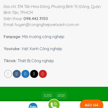
Địa chỉ: 334 Tân Hòa Đông, Phường Bình Trị Đông, Quận
Bình Tân, TP.HCM
Điện thoại:
098.442.3150
Email: huyen@congnghiepvietxanh.com.vn
Fanpage:
Môi trường công nghiệp
Youtube:
Việt Xanh Công nghiệp
Tiktok:
Thiết Bị Công nghiệp
Bản quyền 2026 ©
Viet Xanh Industry
|
Môi trường công
BÁO GIÁ