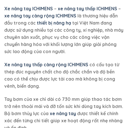
Xe nâng tay ICHIMENS
–
xe nâng tay thấp ICHIMENS
–
xe nâng tay càng rộng
ICHIMENS
là thương hiệu dẫn
đầu trong các
thiết bị nâng hạ
tại Việt Nam đang
được sử dụng nhiều tại các công ty, xí nghiệp, nhà máy
chuyên sản xuất, phục vụ cho các công việc vận
chuyển hàng hóa với khối lượng lớn giúp giải phóng
sức lao động của con người.
Xe nâng tay thấp càng rộng ICHIMENS
có cấu tạo từ
thép đúc nguyên chất cho độ chắc chắn và độ bền
cao có thể chịu được lực tải cao mà không bị cong
vênh, biến dạng.
Tay bơm của xe chỉ dài có 730 mm giúp thao tác bơm
trở nên thoải mái và đỡ tốn sức khi dùng tay kích bơm.
Bộ bơm thủy lực của
xe nâng tay
được thiết kế chính
xác đến từng chi tiết giúp xe hoạt động rất nhẹ nhàng
và ổn định.