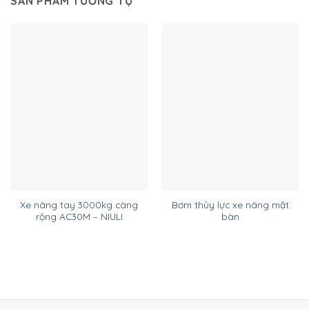
SẢN PHẨM TƯƠNG TỰ
Xe nâng tay 3000kg càng
Bơm thủy lực xe nâng mặt
rộng AC30M – NIULI
bàn