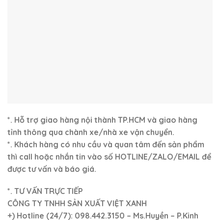
*. Hỗ trợ giao hàng nội thành TP.HCM và giao hàng
tỉnh thông qua chành xe/nhà xe vận chuyển.
*. Khách hàng có nhu cầu và quan tâm đến sản phẩm
thì call hoặc nhắn tin vào số HOTLINE/ZALO/EMAIL để
được tư vấn và báo giá.
*. TƯ VẤN TRỰC TIẾP
CÔNG TY TNHH SẢN XUẤT VIỆT XANH
+)
Hotline (24/7): 098.442.3150 – Ms.Huyền – P.Kinh