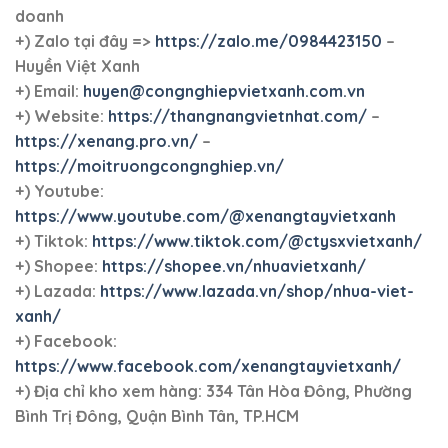
doanh
+)
Zalo tại đây =>
https://zalo.me/0984423150
–
Huyền Việt Xanh
+) Email:
huyen@congnghiepvietxanh.com.vn
+) Website:
https://thangnangvietnhat.com/
–
https://xenang.pro.vn/
–
https://moitruongcongnghiep.vn/
+) Youtube:
https://www.youtube.com/@xenangtayvietxanh
+) Tiktok:
https://www.tiktok.com/@ctysxvietxanh/
+) Shopee:
https://shopee.vn/nhuavietxanh/
+) Lazada:
https://www.lazada.vn/shop/nhua-viet-
xanh/
+) Facebook:
https://www.facebook.com/xenangtayvietxanh/
+)
Địa chỉ kho xem hàng: 334 Tân Hòa Đông, Phường
Bình Trị Đông, Quận Bình Tân, TP.HCM