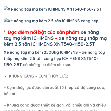
*. Đặc điểm nổi bật của sản phẩm
xe nâng
tay mạ kẽm ICHIMENS
–
xe nâng tay thấp mạ
kẽm 2.5 tấn ICHIMENS XNT540-1150-2.5T
Xe nâng tay mạ kẽm 2500kg ICHIMENS
–
xe nâng tay
thấp mạ kẽm 2.5 tấn càng hẹp ICHIMENS XNT540-
1150-2.5T
có những ưu điểm như sau:
KHUNG CÀNG – CỤM THỦY LỰC:
– Cụm thủy lực được sản xuất từ thép có độ cứng cao,
bền bỉ
– Khung càng được thiết kế gọn, với chiều dài và chiều