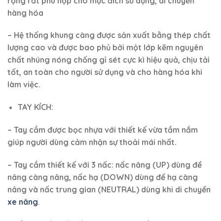
rộng rất phù hợp cho mục đích sử dụng, di chuyển
hàng hóa
– Hệ thống khung càng được sản xuất bằng thép chất
lượng cao
và được bao phủ bởi một lớp kẽm nguyên
chất nhúng nóng chống gỉ sét cực kì hiệu quả, chịu tải
tốt, an toàn cho người sử dụng và cho hàng hóa khi
làm việc.
TAY KÍCH:
– Tay cầm được bọc nhựa với thiết kế vừa tầm nắm
giúp người dùng cảm nhận sự thoải mái nhất.
– Tay cầm thiết kế với 3 nấc: nấc nâng (UP) dùng để
nâng càng nâng, nấc hạ (DOWN) dùng để hạ càng
nâng và nấc trung gian (NEUTRAL) dùng khi di chuyển
xe nâng
.