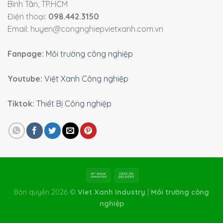
Bình Tân, TP.HCM
Điện thoại:
098.442.3150
Email: huyen@congnghiepvietxanh.com.vn
Fanpage:
Môi trường công nghiệp
Youtube:
Việt Xanh Công nghiệp
Tiktok:
Thiết Bị Công nghiệp
Bản quyền 2026 ©
Viet Xanh Industry
|
Môi trường công
nghiệp