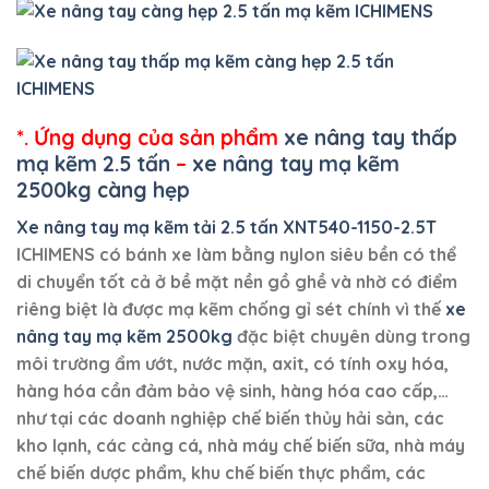
*. Ứng dụng của sản phẩm
xe nâng tay thấp
mạ kẽm 2.5 tấn
–
xe nâng tay mạ kẽm
2500kg càng hẹp
Xe nâng tay mạ kẽm tải 2.5 tấn XNT540-1150-2.5T
ICHIMENS có bánh xe làm bằng nylon siêu bền có thể
di chuyển tốt cả ở bề mặt nền gồ ghề và nhờ có điểm
riêng biệt là được mạ kẽm chống gỉ sét chính vì thế
xe
nâng tay mạ kẽm 2500kg
đặc biệt chuyên dùng trong
môi trường ẩm ướt, nước mặn, axit, có tính oxy hóa,
hàng hóa cần đảm bảo vệ sinh, hàng hóa cao cấp,…
như tại các doanh nghiệp chế biến thủy hải sản, các
kho lạnh, các cảng cá, nhà máy chế biến sữa, nhà máy
chế biến dược phẩm, khu chế biến thực phẩm, các