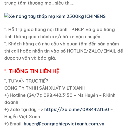
trung tâm thương mại, siêu thị,…
*. Hỗ trợ giao hàng nội thành TP.HCM và giao hàng
tỉnh thông qua chành xe/nhà xe vận chuyển.
*. Khách hàng có nhu cầu và quan tâm đến sản phẩm
thì call hoặc nhắn tin vào số HOTLINE/ZALO/EMAIL để
được tư vấn và báo giá.
*. THÔNG TIN LIÊN HỆ
*. TƯ VẤN TRỰC TIẾP
CÔNG TY TNHH SẢN XUẤT VIỆT XANH
+)
Hotline (24/7): 098.442.3150 – Ms.Huyền – P.Kinh
doanh
+)
Zalo tại đây =>
https://zalo.me/0984423150
–
Huyền Việt Xanh
+) Email:
huyen@congnghiepvietxanh.com.vn