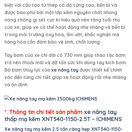
biệt với cấu tạo từ thép có độ cứng cao, bền bỉ và
được bao phủ bởi một lớp kẽm nguyên chất nhúng
nóng chống gỉ sét cực kì hiệu quả nên tăng tuổi thọ
của xe, giúp xe có thể hoạt động nhẹ nhàng và bền bỉ
trong môi trường oxy hóa, ẩm ướt, khắc nghiệt mà
hàng hóa cần đảm bảo vệ sinh, chất lượng.
Tay bơm của xe chỉ dài có 730 mm giúp thao tác bơm
trở nên thoải mái và đỡ tốn sức khi dùng tay kích bơm.
Bộ bơm thủy lực của
xe nâng tay
được thiết kế chính
xác đến từng chi tiết giúp xe hoạt động rất nhẹ nhàng
và ổn định.
*. Thông tin chi tiết sản phẩm
xe nâng tay
thấp mạ kẽm XNT540-1150-2.5T – ICHIMENS
Xe nâng tay mạ kẽm 2.5 tấn càng hẹp XNT540-1150-