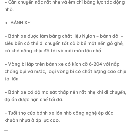
– Cần chuyển nấc rất nhẹ và êm chỉ bằng lực tác động
nhỏ.
BÁNH XE:
– Bánh xe được làm bằng chất liệu Nylon – bánh đôi –
siêu bền có thể di chuyển tốt cả ở bề mặt nền gồ ghề,
có khả năng chịu độ tải và mài mòn lớn nhất.
– Vòng bi lắp trên bánh xe có kích cỡ 6-204 với nắp
chống bụi và nước, loại vòng bi có chất lượng cao chịu
tải lớn.
– Bánh xe có độ ma sát thấp nên rất nhẹ khi di chuyển,
độ ồn được hạn chế tối đa.
– Tuổi thọ của bánh xe lớn nhờ công nghệ ép đúc
khuôn nhựa ở áp lực cao.