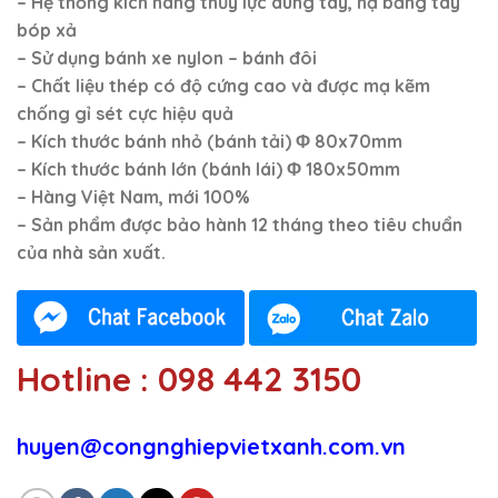
– Hệ thống kích nâng thủy lực dùng tay, hạ bằng tay
bóp xả
– Sử dụng bánh xe nylon – bánh đôi
– Chất liệu thép có độ cứng cao và được mạ kẽm
chống gỉ sét cực hiệu quả
– Kích thước bánh nhỏ (bánh tải)
Φ
80x70mm
– Kích thước bánh lớn (bánh lái)
Φ
180x50mm
– Hàng Việt Nam, mới 100%
–
Sản phẩm được bảo hành 12 tháng theo tiêu chuẩn
của nhà sản xuất.
Hotline : 098 442 3150
huyen@congnghiepvietxanh.com.vn