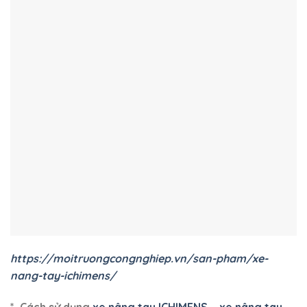
https://moitruongcongnghiep.vn/san-pham/xe-
nang-tay-ichimens/
*. Cách sử dụng
xe nâng tay ICHIMENS
–
xe nâng tay