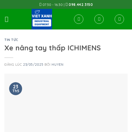
Skip
07:30 - 16:30 |
098.442.3150
to
content
TIN TỨC
Xe nâng tay thấp ICHIMENS
ĐĂNG LÚC
23/05/2025
BỞI
HUYEN
23
Th5