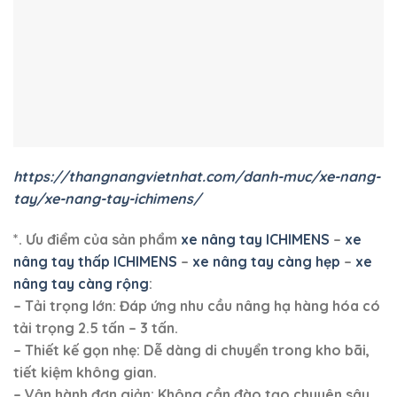
https://thangnangvietnhat.com/danh-muc/xe-nang-
tay/xe-nang-tay-ichimens/
*. Ưu điểm của sản phẩm
xe nâng tay ICHIMENS
–
xe
nâng tay thấp ICHIMENS
–
xe nâng tay càng hẹp
–
xe
nâng tay càng rộng
:
– Tải trọng lớn: Đáp ứng nhu cầu nâng hạ hàng hóa có
tải trọng 2.5 tấn – 3 tấn.
– Thiết kế gọn nhẹ: Dễ dàng di chuyển trong kho bãi,
tiết kiệm không gian.
– Vận hành đơn giản: Không cần đào tạo chuyên sâu,