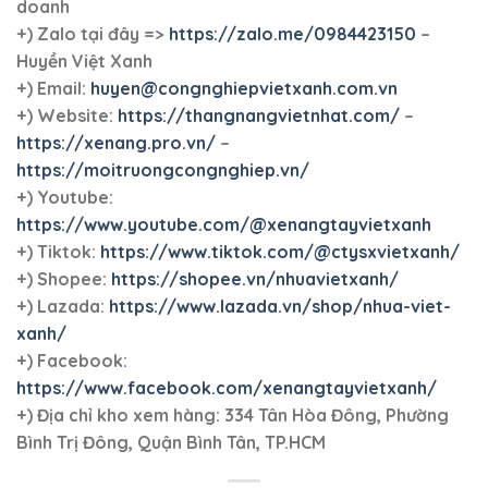
doanh
+)
Zalo tại đây =>
https://zalo.me/0984423150
–
Huyền Việt Xanh
+) Email:
huyen@congnghiepvietxanh.com.vn
+) Website:
https://thangnangvietnhat.com/
–
https://xenang.pro.vn/
–
https://moitruongcongnghiep.vn/
+) Youtube:
https://www.youtube.com/@xenangtayvietxanh
+) Tiktok:
https://www.tiktok.com/@ctysxvietxanh/
+) Shopee:
https://shopee.vn/nhuavietxanh/
+) Lazada:
https://www.lazada.vn/shop/nhua-viet-
xanh/
+) Facebook:
https://www.facebook.com/xenangtayvietxanh/
+)
Địa chỉ kho xem hàng: 334 Tân Hòa Đông, Phường
Bình Trị Đông, Quận Bình Tân, TP.HCM