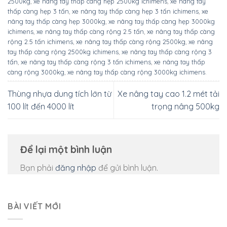
2500kg
,
xe nâng tay thấp càng hẹp 2500kg ichimens
,
xe nâng tay
thấp càng hẹp 3 tấn
,
xe nâng tay thấp càng hẹp 3 tấn ichimens
,
xe
nâng tay thấp càng hẹp 3000kg
,
xe nâng tay thấp càng hẹp 3000kg
ichimens
,
xe nâng tay thấp càng rộng 2.5 tấn
,
xe nâng tay thấp càng
rộng 2.5 tấn ichimens
,
xe nâng tay thấp càng rộng 2500kg
,
xe nâng
tay thấp càng rộng 2500kg ichimens
,
xe nâng tay thấp càng rộng 3
tấn
,
xe nâng tay thấp càng rộng 3 tấn ichimens
,
xe nâng tay thấp
càng rộng 3000kg
,
xe nâng tay thấp càng rộng 3000kg ichimens
.
Thùng nhựa dung tích lớn từ
Xe nâng tay cao 1.2 mét tải
100 lít đến 4000 lít
trọng nâng 500kg
Để lại một bình luận
Bạn phải
đăng nhập
để gửi bình luận.
BÀI VIẾT MỚI