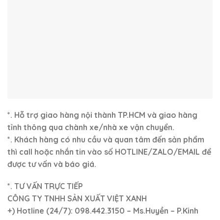
*. Hỗ trợ giao hàng nội thành TP.HCM và giao hàng
tỉnh thông qua chành xe/nhà xe vận chuyển.
*. Khách hàng có nhu cầu và quan tâm đến sản phẩm
thì call hoặc nhắn tin vào số HOTLINE/ZALO/EMAIL để
được tư vấn và báo giá.
*. TƯ VẤN TRỰC TIẾP
CÔNG TY TNHH SẢN XUẤT VIỆT XANH
+)
Hotline (24/7): 098.442.3150 – Ms.Huyền – P.Kinh