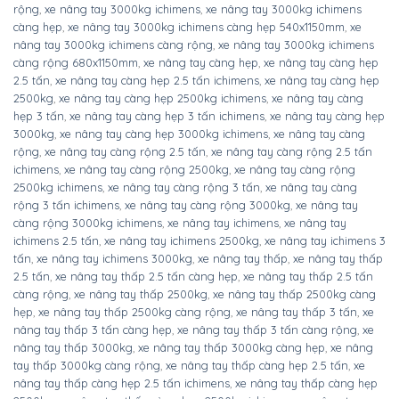
rộng
,
xe nâng tay 3000kg ichimens
,
xe nâng tay 3000kg ichimens
càng hẹp
,
xe nâng tay 3000kg ichimens càng hẹp 540x1150mm
,
xe
nâng tay 3000kg ichimens càng rộng
,
xe nâng tay 3000kg ichimens
càng rộng 680x1150mm
,
xe nâng tay càng hẹp
,
xe nâng tay càng hẹp
2.5 tấn
,
xe nâng tay càng hẹp 2.5 tấn ichimens
,
xe nâng tay càng hẹp
2500kg
,
xe nâng tay càng hẹp 2500kg ichimens
,
xe nâng tay càng
hẹp 3 tấn
,
xe nâng tay càng hẹp 3 tấn ichimens
,
xe nâng tay càng hẹp
3000kg
,
xe nâng tay càng hẹp 3000kg ichimens
,
xe nâng tay càng
rộng
,
xe nâng tay càng rộng 2.5 tấn
,
xe nâng tay càng rộng 2.5 tấn
ichimens
,
xe nâng tay càng rộng 2500kg
,
xe nâng tay càng rộng
2500kg ichimens
,
xe nâng tay càng rộng 3 tấn
,
xe nâng tay càng
rộng 3 tấn ichimens
,
xe nâng tay càng rộng 3000kg
,
xe nâng tay
càng rộng 3000kg ichimens
,
xe nâng tay ichimens
,
xe nâng tay
ichimens 2.5 tấn
,
xe nâng tay ichimens 2500kg
,
xe nâng tay ichimens 3
tấn
,
xe nâng tay ichimens 3000kg
,
xe nâng tay thấp
,
xe nâng tay thấp
2.5 tấn
,
xe nâng tay thấp 2.5 tấn càng hẹp
,
xe nâng tay thấp 2.5 tấn
càng rộng
,
xe nâng tay thấp 2500kg
,
xe nâng tay thấp 2500kg càng
hẹp
,
xe nâng tay thấp 2500kg càng rộng
,
xe nâng tay thấp 3 tấn
,
xe
nâng tay thấp 3 tấn càng hẹp
,
xe nâng tay thấp 3 tấn càng rộng
,
xe
nâng tay thấp 3000kg
,
xe nâng tay thấp 3000kg càng hẹp
,
xe nâng
tay thấp 3000kg càng rộng
,
xe nâng tay thấp càng hẹp 2.5 tấn
,
xe
nâng tay thấp càng hẹp 2.5 tấn ichimens
,
xe nâng tay thấp càng hẹp