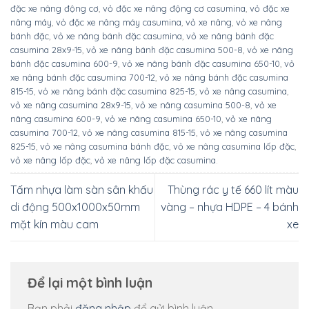
đặc xe nâng động cơ
,
vỏ đặc xe nâng động cơ casumina
,
vỏ đặc xe
nâng máy
,
vỏ đặc xe nâng máy casumina
,
vỏ xe nâng
,
vỏ xe nâng
bánh đặc
,
vỏ xe nâng bánh đặc casumina
,
vỏ xe nâng bánh đặc
casumina 28x9-15
,
vỏ xe nâng bánh đặc casumina 500-8
,
vỏ xe nâng
bánh đặc casumina 600-9
,
vỏ xe nâng bánh đặc casumina 650-10
,
vỏ
xe nâng bánh đặc casumina 700-12
,
vỏ xe nâng bánh đặc casumina
815-15
,
vỏ xe nâng bánh đặc casumina 825-15
,
vỏ xe nâng casumina
,
vỏ xe nâng casumina 28x9-15
,
vỏ xe nâng casumina 500-8
,
vỏ xe
nâng casumina 600-9
,
vỏ xe nâng casumina 650-10
,
vỏ xe nâng
casumina 700-12
,
vỏ xe nâng casumina 815-15
,
vỏ xe nâng casumina
825-15
,
vỏ xe nâng casumina bánh đặc
,
vỏ xe nâng casumina lốp đặc
,
vỏ xe nâng lốp đặc
,
vỏ xe nâng lốp đặc casumina
.
Tấm nhựa làm sàn sân khấu
Thùng rác y tế 660 lít màu
di động 500x1000x50mm
vàng – nhựa HDPE – 4 bánh
mặt kín màu cam
xe
Để lại một bình luận
Bạn phải
đăng nhập
để gửi bình luận.