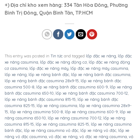
+)
Địa chỉ kho xem hàng: 334 Tân Hòa Đông, Phường
Bình Trị Đông, Quận Bình Tân, TP.HCM
This entry was posted in
Tin tức
and tagged
lốp đặc xe nâng
,
lốp đặc
xe nâng casumina
,
lốp đặc xe nâng động cơ
,
lốp đặc xe nâng động
cơ casumina
,
lốp đặc xe nâng máy
,
lốp đặc xe nâng máy casumina
,
lốp xe nâng
,
lốp xe nâng bánh đặc
,
lốp xe nâng bánh đặc casumina
,
lốp xe nâng bánh đặc casumina 28x9-15
,
lốp xe nâng bánh đặc
casumina 500-8
,
lốp xe nâng bánh đặc casumina 600-9
,
lốp xe nâng
bánh đặc casumina 650-10
,
lốp xe nâng bánh đặc casumina 700-12
,
lốp xe nâng bánh đặc casumina 815-15
,
lốp xe nâng bánh đặc
casumina 825-15
,
lốp xe nâng casumina
,
lốp xe nâng casumina 28x9-
15
,
lốp xe nâng casumina 500-8
,
lốp xe nâng casumina 600-9
,
lốp xe
nâng casumina 650-10
,
lốp xe nâng casumina 700-12
,
lốp xe nâng
casumina 815-15
,
lốp xe nâng casumina 825-15
,
lốp xe nâng casumina
bánh đặc
,
lốp xe nâng casumina vỏ đặc
,
lốp xe nâng vỏ đặc
,
lốp xe
nâng vỏ đặc casumina
,
vỏ đặc xe nâng
,
vỏ đặc xe nâng casumina
,
vỏ