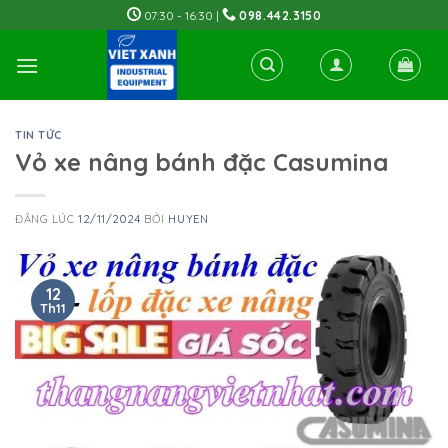
Skip
07:30 - 16:30 |
098.442.3150
to
content
TIN TỨC
Vỏ xe nâng bánh đặc Casumina
ĐĂNG LÚC
12/11/2024
BỞI
HUYEN
12
Th11