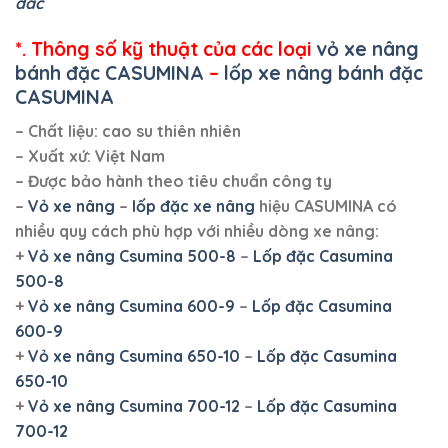
dac
*. Thông số kỹ thuật của các loại
vỏ xe nâng
bánh đặc CASUMINA
–
lốp xe nâng bánh đặc
CASUMINA
– Chất liệu: cao su thiên nhiên
– Xuất xứ: Việt Nam
– Được bảo hành theo tiêu chuẩn công ty
–
Vỏ xe nâng
–
lốp đặc xe nâng
hiệu CASUMINA
có
nhiều quy cách phù hợp với nhiều dòng xe nâng:
+
Vỏ xe nâng Csumina 500-8
–
Lốp đặc Casumina
500-8
+
Vỏ xe nâng Csumina 600-9
–
Lốp đặc Casumina
600-9
+
Vỏ xe nâng Csumina 650-10
–
Lốp đặc Casumina
650-10
+
Vỏ xe nâng Csumina 700-12
–
Lốp đặc Casumina
700-12