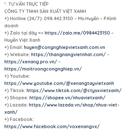
*. TƯ VẤN TRỰC TIẾP
CÔNG TY TNHH SẢN XUẤT VIỆT XANH
+)
Hotline (24/7): 098.442.3150 – Ms.Huyền – P.Kinh
doanh
+)
Zalo tại đây =>
https://zalo.me/0984423150
–
Huyền Việt Xanh
+) Email:
huyen@congnghiepvietxanh.com.vn
+) Website:
https://thangnangvietnhat.com/
–
https://xenang.pro.vn/
–
https://moitruongcongnghiep.vn/
+) Youtube:
https://www.youtube.com/@xenangtayvietxanh
+) Tiktok:
https://www.tiktok.com/@ctysxvietxanh/
+) Shopee:
https://shopee.vn/nhuavietxanh/
+) Lazada:
https://www.lazada.vn/shop/nhua-viet-
xanh/
+) Facebook:
https://www.facebook.com/voxenangvx/