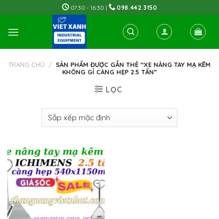
Skip
07:30 - 16:30 |
098.442.3150
to
content
TRANG CHỦ
/
SẢN PHẨM ĐƯỢC GẮN THẺ “XE NÂNG TAY MẠ KẼM
KHÔNG GỈ CÀNG HẸP 2.5 TẤN”
LỌC