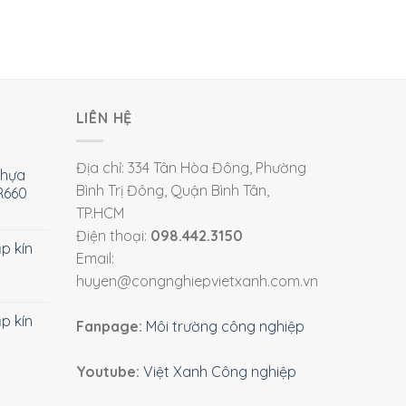
LIÊN HỆ
Địa chỉ: 334 Tân Hòa Đông, Phường
nhựa
Bình Trị Đông, Quận Bình Tân,
R660
TP.HCM
Điện thoại:
098.442.3150
ắp kín
Email:
huyen@congnghiepvietxanh.com.vn
ắp kín
Fanpage:
Môi trường công nghiệp
Youtube:
Việt Xanh Công nghiệp