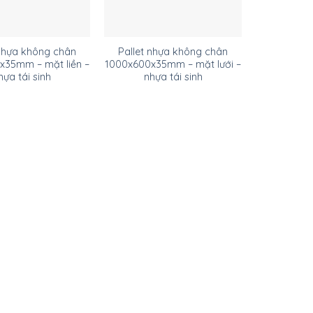
 nhựa không chân
Pallet nhựa không chân
x35mm – mặt liền –
1000x600x35mm – mặt lưới –
hựa tái sinh
nhựa tái sinh