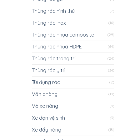
Thùng rác hình thú
(7)
Thùng rác inox
(16)
Thùng rác nhựa composite
(29)
Thùng rác nhựa HDPE
(64)
Thùng rác trang trí
(24)
Thùng rác y tế
(34)
Túi đựng rác
(2)
Văn phòng
(18)
Vỏ xe nâng
(8)
Xe dọn vệ sinh
(3)
Xe đẩy hàng
(18)