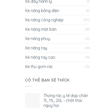
Xe đẩy hành lý
(1)
Xe nâng bằng điện
(8)
Xe nâng công nghiệp
(157)
Xe nâng mặt bàn
(34)
Xe nâng phuy
(12)
Xe nâng tay
(44)
Xe nâng tay cao
(16)
Xe thu gom rác
(21)
CÓ THỂ BẠN SẼ THÍCH
Thùng rác y tế đạp chân
7L, 11L, 20L - chất thải
nguy hại