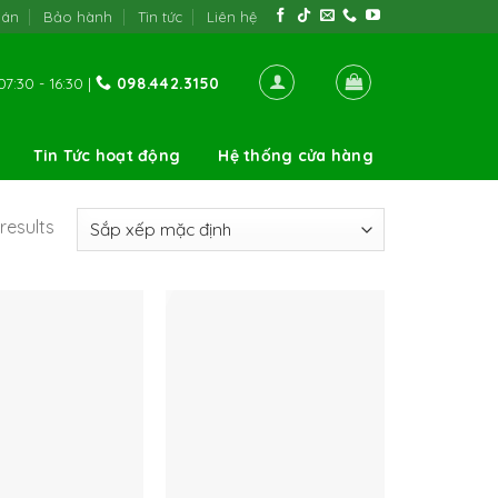
oán
Bảo hành
Tin tức
Liên hệ
7:30 - 16:30 |
098.442.3150
Tin Tức hoạt động
Hệ thống cửa hàng
results