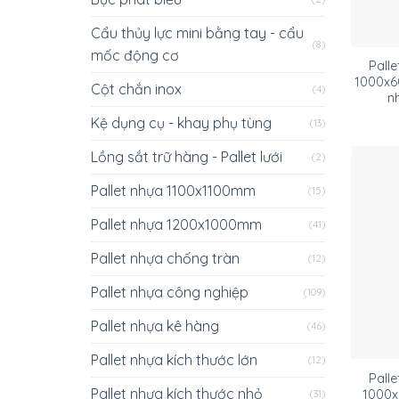
Cẩu thủy lực mini bằng tay - cẩu
(8)
mốc động cơ
Pall
1000x6
Cột chắn inox
(4)
n
Kệ dụng cụ - khay phụ tùng
(13)
Lồng sắt trữ hàng - Pallet lưới
(2)
Pallet nhựa 1100x1100mm
(15)
Pallet nhựa 1200x1000mm
(41)
Pallet nhựa chống tràn
(12)
Pallet nhựa công nghiệp
(109)
Pallet nhựa kê hàng
(46)
Pallet nhựa kích thước lớn
(12)
Pall
Pallet nhựa kích thước nhỏ
1000x
(31)