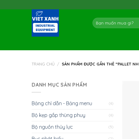
Skip
to
content
Tìm
kiếm:
TRANG CHỦ
/
SẢN PHẨM ĐƯỢC GẮN THẺ “PALLET N
DANH MỤC SẢN PHẨM
Bảng chỉ dẫn - Bảng menu
(6)
Bộ kẹp gắp thùng phuy
(6)
Bộ nguồn thủy lực
(5)
Bục phát biểu
(2)