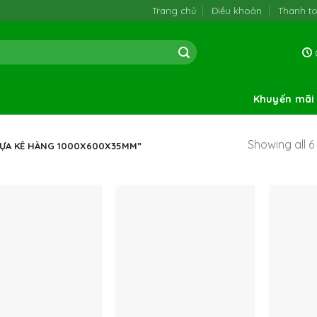
Trang chủ
Điều khoản
Thanh t
0
Khuyến mãi
Showing all 6 
HỰA KÊ HÀNG 1000X600X35MM”