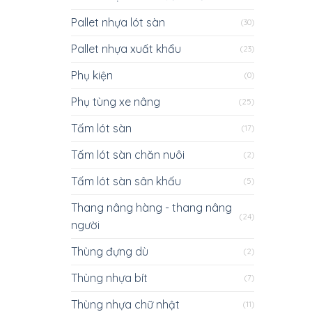
Pallet nhựa lót sàn
(30)
Pallet nhựa xuất khẩu
(23)
Phụ kiện
(0)
Phụ tùng xe nâng
(25)
Tấm lót sàn
(17)
Tấm lót sàn chăn nuôi
(2)
Tấm lót sàn sân khấu
(5)
Thang nâng hàng - thang nâng
(24)
người
Thùng đựng dù
(2)
Thùng nhựa bít
(7)
Thùng nhựa chữ nhật
(11)