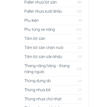
Pallet nhựa lót sàn
(30)
Pallet nhựa xuất khẩu
(23)
Phụ kiện
(0)
Phụ tùng xe nâng
(25)
Tấm lót sàn
(17)
Tấm lót sàn chăn nuôi
(2)
Tấm lót sàn sân khấu
(5)
Thang nâng hàng - thang
(24)
nâng người
Thùng đựng dù
(2)
Thùng nhựa bít
(7)
Thùng nhựa chữ nhật
(11)