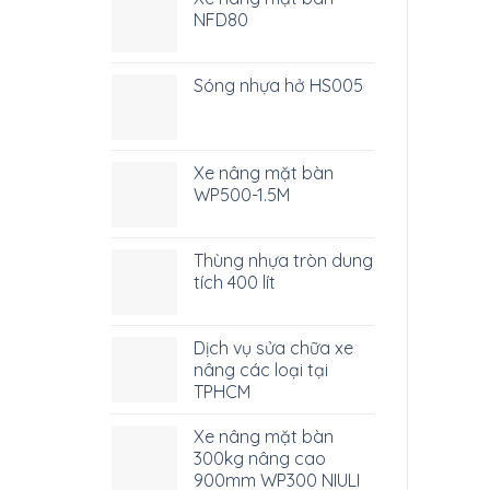
NFD80
Sóng nhựa hở HS005
Xe nâng mặt bàn
WP500-1.5M
Thùng nhựa tròn dung
tích 400 lít
Dịch vụ sửa chữa xe
nâng các loại tại
TPHCM
Xe nâng mặt bàn
300kg nâng cao
900mm WP300 NIULI