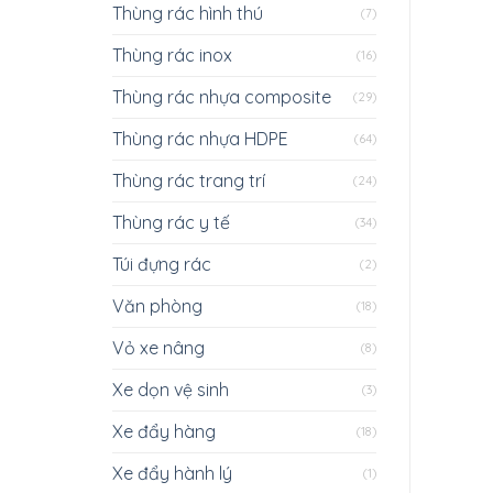
Thùng rác hình thú
(7)
Thùng rác inox
(16)
Thùng rác nhựa composite
(29)
Thùng rác nhựa HDPE
(64)
Thùng rác trang trí
(24)
Thùng rác y tế
(34)
Túi đựng rác
(2)
Văn phòng
(18)
Vỏ xe nâng
(8)
Xe dọn vệ sinh
(3)
Xe đẩy hàng
(18)
Xe đẩy hành lý
(1)