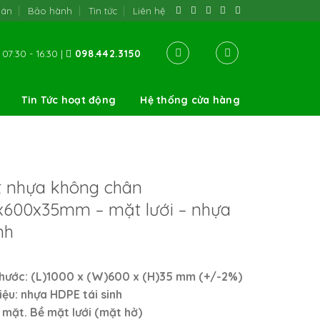
oán
Bảo hành
Tin tức
Liên hệ
07:30 - 16:30 |
098.442.3150
Tin Tức hoạt động
Hệ thống cửa hàng
t nhựa không chân
x600x35mm – mặt lưới – nhựa
nh
thước:
(L)
1000
x
(W)
600
x
(H)
35
mm
(+/-2%)
liệu: nhựa HDPE tái sinh
1 mặt. Bề mặt lưới (mặt hở)