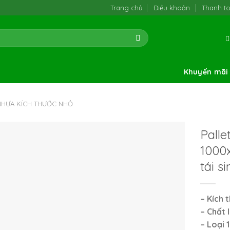
Trang chủ
Điều khoản
Thanh t
Khuyến mãi
NHỰA KÍCH THƯỚC NHỎ
Palle
1000
tái si
– Kích 
– Chất 
– Loại 