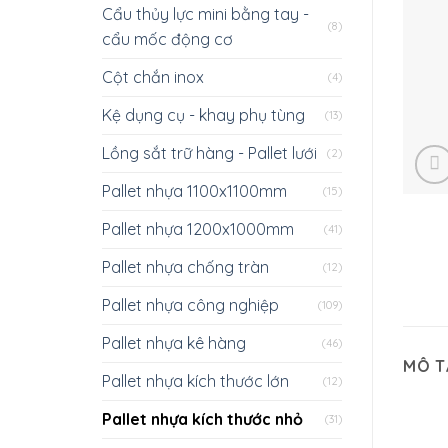
Cẩu thủy lực mini bằng tay -
(8)
cẩu mốc động cơ
Cột chắn inox
(4)
Kệ dụng cụ - khay phụ tùng
(13)
Lồng sắt trữ hàng - Pallet lưới
(2)
Pallet nhựa 1100x1100mm
(15)
Pallet nhựa 1200x1000mm
(41)
Pallet nhựa chống tràn
(12)
Pallet nhựa công nghiệp
(109)
Pallet nhựa kê hàng
(46)
MÔ T
Pallet nhựa kích thước lớn
(12)
Pallet nhựa kích thước nhỏ
(31)