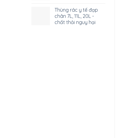
Thùng rác y tế đạp
chân 7L, 11L, 20L -
chất thải nguy hại