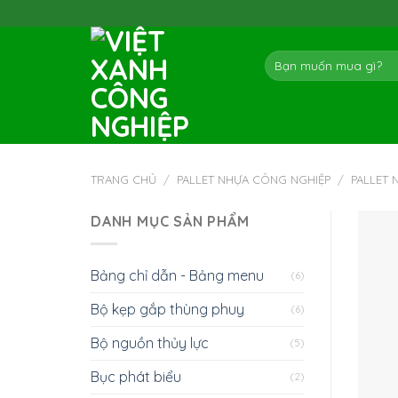
Skip
to
content
Tìm
kiếm:
TRANG CHỦ
/
PALLET NHỰA CÔNG NGHIỆP
/
PALLET 
DANH MỤC SẢN PHẨM
Bảng chỉ dẫn - Bảng menu
(6)
Bộ kẹp gắp thùng phuy
(6)
Bộ nguồn thủy lực
(5)
Bục phát biểu
(2)