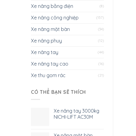
Xe nâng bằng điện
(8)
Xe nâng công nghiệp
(157)
Xe nâng mặt bàn
(34)
Xe nâng phuy
(12)
Xe nâng tay
(44)
Xe nâng tay cao
(16)
Xe thu gom rác
(21)
CÓ THỂ BẠN SẼ THÍCH
Xe nâng tay 3000kg
NICHI-LIFT AC30M
Xe nâng mặt bàn