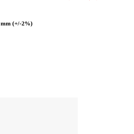
mm
(+/-2%)