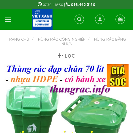
Skip
07:30 - 16:30 |
098.442.3150
to
content
TRANG CHỦ
/
THÙNG RÁC CÔNG NGHIỆP
/
THÙNG RÁC BẰNG
NHỰA
LỌC