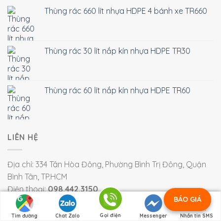
Thùng rác 660 lít nhựa HDPE 4 bánh xe TR660
Thùng rác 30 lít nắp kín nhựa HDPE TR30
Thùng rác 60 lít nắp kín nhựa HDPE TR60
LIÊN HỆ
Địa chỉ: 334 Tân Hòa Đông, Phường Bình Trị Đông, Quận
Bình Tân, TP.HCM
Điện thoại:
098.442.3150
BÁO GIÁ
Email: huyen@congnghiepvietxanh.com.vn
Gọi điện
Tìm đường
Chat Zalo
Messenger
Nhắn tin SMS