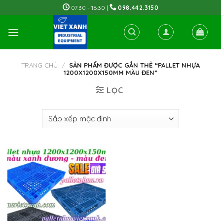
Skip
07:30 - 16:30 |
098.442.3150
to
content
TRANG CHỦ
/
SẢN PHẨM ĐƯỢC GẮN THẺ “PALLET NHỰA
1200X1200X150MM MÀU ĐEN”
LỌC