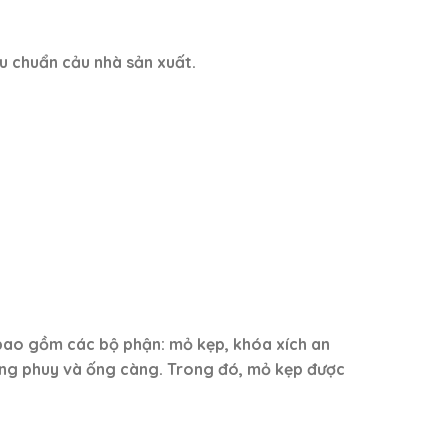
u chuẩn cảu nhà sản xuất.
bao gồm các bộ phận: mỏ kẹp, khóa xích an
ùng phuy và ống càng. Trong đó, mỏ kẹp được