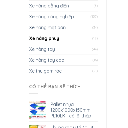
Xe nâng bằng điện
(8)
Xe nâng công nghiệp
(157)
Xe nâng mặt bàn
(34)
Xe nâng phuy
(12)
Xe nâng tay
(44)
Xe nâng tay cao
(16)
Xe thu gom rác
(21)
CÓ THỂ BẠN SẼ THÍCH
Pallet nhựa
1200x1000x150mm
PL10LK - có lõi thép
Thùng rác y tế 30 Lít