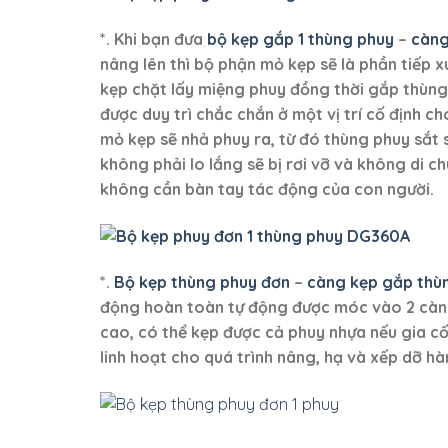
*.
Khi bạn đưa
bộ kẹp gắp 1 thùng phuy
–
càng
nâng lên thì bộ phận mỏ kẹp sẽ là phần tiếp x
kẹp chặt lấy miệng phuy đồng thời gắp thùn
được duy trì chắc chắn ở một vị trí cố định c
mỏ kẹp sẽ nhả phuy ra, từ đó thùng phuy sắt
không phải lo lắng sẽ bị rơi vỡ và không di c
không cần bàn tay tác động của con người.
*.
Bộ kẹp thùng phuy đơn
–
càng kẹp gắp thù
động hoàn toàn tự động được móc vào 2 càng
cao, có thể kẹp được cả phuy nhựa nếu gia cố 
linh hoạt cho quá trình nâng, hạ và xếp dỡ h