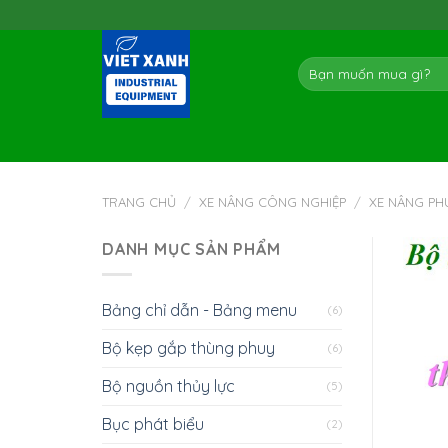
Skip
to
content
Tìm
kiếm:
TRANG CHỦ
/
XE NÂNG CÔNG NGHIỆP
/
XE NÂNG PH
DANH MỤC SẢN PHẨM
Bảng chỉ dẫn - Bảng menu
(6)
Bộ kẹp gắp thùng phuy
(6)
Bộ nguồn thủy lực
(5)
Bục phát biểu
(2)