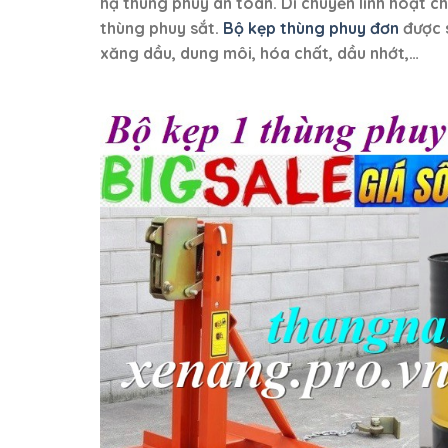
hạ thùng phuy an toàn. Di chuyển linh hoạt ch
thùng phuy sắt.
Bộ kẹp thùng phuy đơn
được 
xăng dầu, dung môi, hóa chất, dầu nhớt,…