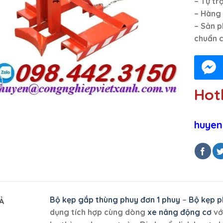
– Tự tr
– Hàng 
– Sản p
chuẩn c
Hotl
huyen
Bộ kẹp gắp thùng phuy đơn 1 phuy
–
Bộ kẹp p
Ả
dụng tích hợp cùng dòng
xe nâng động cơ
vớ