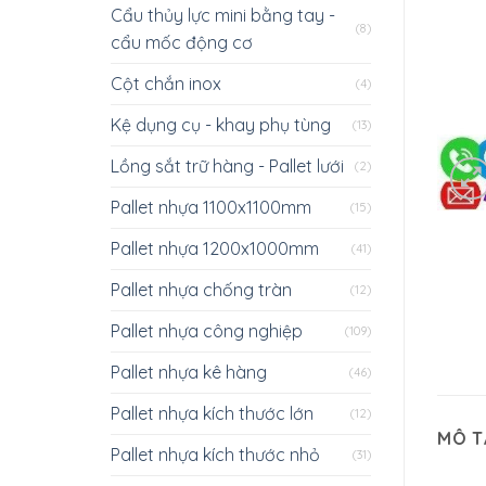
Cẩu thủy lực mini bằng tay -
(8)
cẩu mốc động cơ
Cột chắn inox
(4)
Kệ dụng cụ - khay phụ tùng
(13)
Lồng sắt trữ hàng - Pallet lưới
(2)
Pallet nhựa 1100x1100mm
(15)
Pallet nhựa 1200x1000mm
(41)
Pallet nhựa chống tràn
(12)
Pallet nhựa công nghiệp
(109)
Pallet nhựa kê hàng
(46)
Pallet nhựa kích thước lớn
(12)
MÔ T
Pallet nhựa kích thước nhỏ
(31)