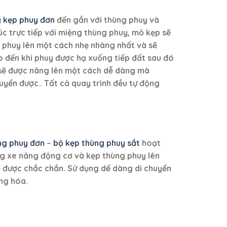
 kẹp phuy đơn
đến gần với thùng phuy và
úc trực tiếp với miệng thùng phuy, mỏ kẹp sẽ
g phuy lên một cách nhẹ nhàng nhất
và sẽ
ho đến khi phuy được hạ xuống tiếp đất sau đó
 sẽ được nâng lên một cách dễ dàng mà
huyển được
.
. Tất cả quay trình đều tự động
ng phuy đơn
–
bộ kẹp thùng phuy sắt
hoạt
 xe nâng động cơ và kẹp thùng phuy lên
được chắc chắn. Sử dụng dể dàng di chuyển
àng hóa.