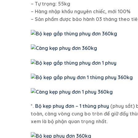
– Tự trọng: 55kg
– Hàng nhập khẩu nguyên chiếc, mới 100%
– Sản phẩm được bảo hành 03 tháng theo tiê
*.
Bộ kẹp phuy đơn – 1 thùng phuy
(phuy sắt) 
toàn, càng vòng cung bo tròn để giữ đấy th
xem là bộ phận quan trọng nhất.