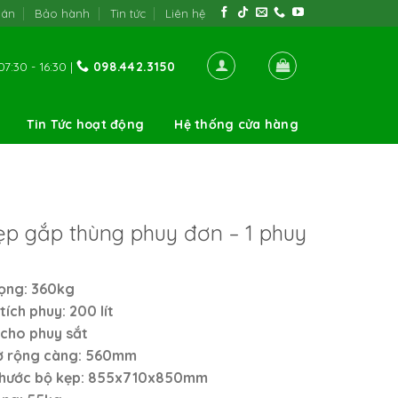
oán
Bảo hành
Tin tức
Liên hệ
7:30 - 16:30 |
098.442.3150
Tin Tức hoạt động
Hệ thống cửa hàng
ẹp gắp thùng phuy đơn – 1 phuy
rọng: 360kg
tích phuy: 200 lít
cho phuy sắt
ở rộng càng: 560mm
 thước bộ kẹp: 855x710x850mm