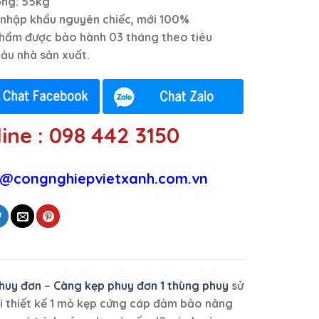
ọng: 55kg
nhập khẩu nguyên chiếc, mới 100%
hẩm được bảo hành 03 tháng theo tiêu
ảu nhà sản xuất.
ine : 098 442 3150
@congnghiepvietxanh.com.vn
huy đơn
–
Càng kẹp phuy đơn 1 thùng phuy
sử
i thiết kế 1 mỏ kẹp cứng cáp
đảm bảo nâng