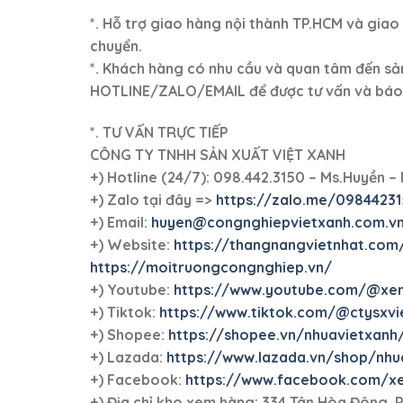
*. Hỗ trợ giao hàng nội thành TP.HCM và gia
chuyển.
*. Khách hàng có nhu cầu và quan tâm đến sản
HOTLINE/ZALO/EMAIL để được tư vấn và báo 
*. TƯ VẤN TRỰC TIẾP
CÔNG TY TNHH SẢN XUẤT VIỆT XANH
+)
Hotline (24/7): 098.442.3150 – Ms.Huyền – 
+)
Zalo tại đây =>
https://zalo.me/0984423
+) Email:
huyen@congnghiepvietxanh.com.v
+) Website:
https://thangnangvietnhat.com
https://moitruongcongnghiep.vn/
+) Youtube:
https://www.youtube.com/@xen
+) Tiktok:
https://www.tiktok.com/@ctysxvi
+) Shopee:
https://shopee.vn/nhuavietxanh
+) Lazada:
https://www.lazada.vn/shop/nhu
+) Facebook:
https://www.facebook.com/x
+)
Địa chỉ kho xem hàng: 334 Tân Hòa Đông, P