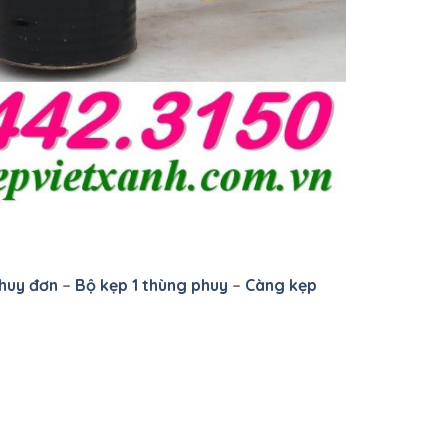
huy đơn
–
Bộ kẹp 1 thùng phuy
–
Càng kẹp