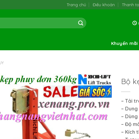
Trang chủ
Điều khoản
Thanh t
0
Khuyến mãi
UY
Bộ k
– Tải t
– Dung 
– Dùng 
– Độ m
– Kích