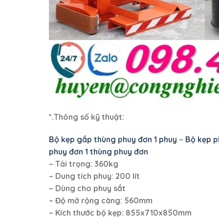
*.Thông số kỹ thuật:
Bộ kẹp gắp thùng phuy đơn 1 phuy
–
Bộ kẹp p
phuy đơn 1 thùng phuy đơn
– Tải trọng: 360kg
– Dung tích phuy: 200 lít
– Dùng cho phuy sắt
– Độ mở rộng càng: 560mm
– Kích thước bộ kẹp: 855x710x850mm