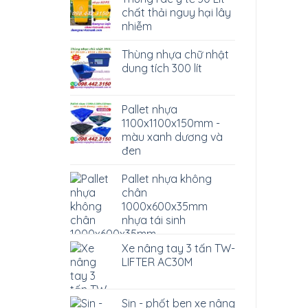
chất thải nguy hại lây
nhiễm
Thùng nhựa chữ nhật
dung tích 300 lít
Pallet nhựa
1100x1100x150mm -
màu xanh dương và
đen
Pallet nhựa không
chân
1000x600x35mm
nhựa tái sinh
Xe nâng tay 3 tấn TW-
LIFTER AC30M
Sin - phốt ben xe nâng