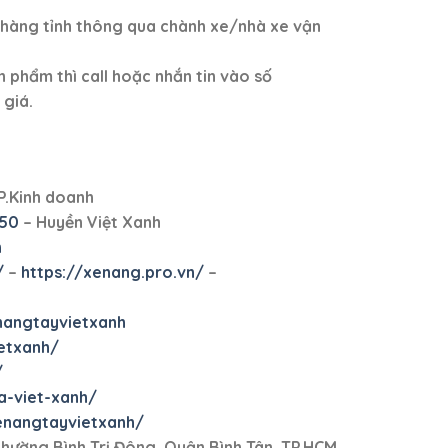
o hàng tỉnh thông qua chành xe/nhà xe vận
 phẩm thì call hoặc nhắn tin vào số
giá.
P.Kinh doanh
150
– Huyền Việt Xanh
n
/
–
https://xenang.pro.vn/
–
angtayvietxanh
etxanh/
/
a-viet-xanh/
enangtayvietxanh/
hường Bình Trị Đông, Quận Bình Tân, TP.HCM