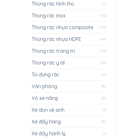
Thùng rác hình thú
(7)
Thùng rác inox
(16)
Thùng rác nhựa composite
(29)
Thùng rác nhựa HDPE
(64)
Thùng rác trang trí
(24)
Thùng rác y tế
(34)
Túi đựng rác
(2)
Văn phòng
(18)
Vỏ xe nâng
(8)
Xe dọn vệ sinh
(3)
Xe đẩy hàng
(18)
Xe đẩy hành lý
(1)