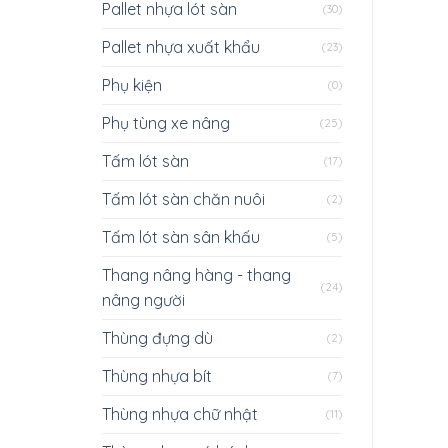
Pallet nhựa lót sàn
(30)
Pallet nhựa xuất khẩu
(23)
Phụ kiện
(0)
Phụ tùng xe nâng
(25)
Tấm lót sàn
(17)
Tấm lót sàn chăn nuôi
(2)
Tấm lót sàn sân khấu
(5)
Thang nâng hàng - thang
(24)
nâng người
Thùng đựng dù
(2)
Thùng nhựa bít
(7)
Thùng nhựa chữ nhật
(11)