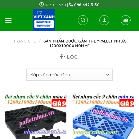
Skip
07:30 - 16:30 |
098.442.3150
to
content
TRANG CHỦ
/
SẢN PHẨM ĐƯỢC GẮN THẺ “PALLET NHỰA
1200X1000X140MM”
LỌC