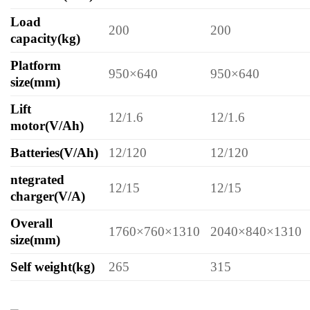
Load
200
200
capacity(kg)
Platform
950×640
950×640
size(mm)
Lift
12/1.6
12/1.6
motor(V/Ah)
Batteries(V/Ah)
12/120
12/120
ntegrated
12/15
12/15
charger(V/A)
Overall
1760×760×1310
2040×840×1310
size(mm)
Self weight(kg)
265
315