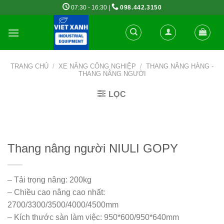
Skip
07:30 - 16:30 |
098.442.3150
to
content
TRANG CHỦ
/
XE NÂNG CÔNG NGHIỆP
/
THANG NÂNG HÀNG -
THANG NÂNG NGƯỜI
LỌC
Thang nâng người NIULI GOPY
– Tải trọng nâng: 200kg
– Chiều cao nâng cao nhất:
2700/3300/3500/4000/4500mm
– Kích thước sàn làm việc: 950*600/950*640mm