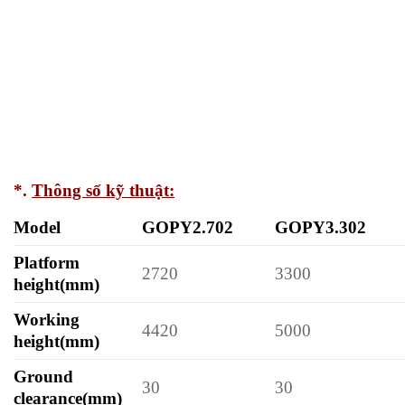
*.
Thông số kỹ thuật:
Model
GOPY2.702
GOPY3.302
Platform
2720
3300
height(mm)
Working
4420
5000
height(mm)
Ground
30
30
clearance(mm)