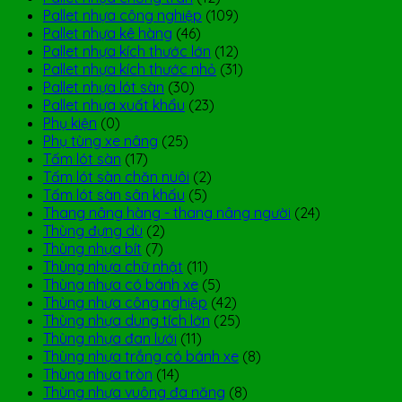
Pallet nhựa công nghiệp
(109)
Pallet nhựa kê hàng
(46)
Pallet nhựa kích thước lớn
(12)
Pallet nhựa kích thước nhỏ
(31)
Pallet nhựa lót sàn
(30)
Pallet nhựa xuất khẩu
(23)
Phụ kiện
(0)
Phụ tùng xe nâng
(25)
Tấm lót sàn
(17)
Tấm lót sàn chăn nuôi
(2)
Tấm lót sàn sân khấu
(5)
Thang nâng hàng - thang nâng người
(24)
Thùng đựng dù
(2)
Thùng nhựa bít
(7)
Thùng nhựa chữ nhật
(11)
Thùng nhựa có bánh xe
(5)
Thùng nhựa công nghiệp
(42)
Thùng nhựa dung tích lớn
(25)
Thùng nhựa đan lưới
(11)
Thùng nhựa trắng có bánh xe
(8)
Thùng nhựa tròn
(14)
Thùng nhựa vuông đa năng
(8)