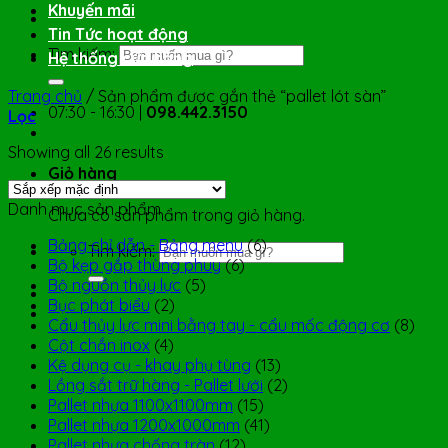
Khuyến mãi
Tin Tức hoạt động
Tìm kiếm:
Hệ thống cửa hàng
Trang chủ
/
Sản phẩm được gắn thẻ “pallet lót sàn”
07:30 - 16:30 |
098.442.3150
Lọc
Showing all 26 results
Giỏ hàng
Danh mục sản phẩm
Chưa có sản phẩm trong giỏ hàng.
Bảng chỉ dẫn - Bảng menu
(6)
Tìm kiếm:
Bộ kẹp gắp thùng phuy
(6)
Bộ nguồn thủy lực
(5)
Bục phát biểu
(2)
Cẩu thủy lực mini bằng tay - cẩu mốc động cơ
(8)
Cột chắn inox
(4)
Kệ dụng cụ - khay phụ tùng
(13)
Lồng sắt trữ hàng - Pallet lưới
(2)
Pallet nhựa 1100x1100mm
(15)
Pallet nhựa 1200x1000mm
(41)
Pallet nhựa chống tràn
(12)