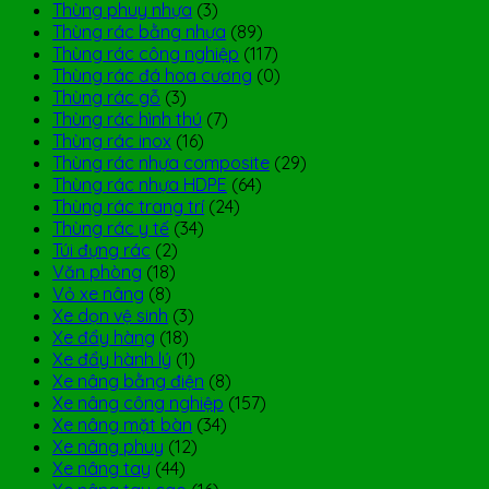
Thùng phuy nhựa
(3)
Thùng rác bằng nhựa
(89)
Thùng rác công nghiệp
(117)
Thùng rác đá hoa cương
(0)
Thùng rác gỗ
(3)
Thùng rác hình thú
(7)
Thùng rác inox
(16)
Thùng rác nhựa composite
(29)
Thùng rác nhựa HDPE
(64)
Thùng rác trang trí
(24)
Thùng rác y tế
(34)
Túi đựng rác
(2)
Văn phòng
(18)
Vỏ xe nâng
(8)
Xe dọn vệ sinh
(3)
Xe đẩy hàng
(18)
Xe đẩy hành lý
(1)
Xe nâng bằng điện
(8)
Xe nâng công nghiệp
(157)
Xe nâng mặt bàn
(34)
Xe nâng phuy
(12)
Xe nâng tay
(44)