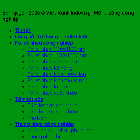
Bản quyền 2026 ©
Viet Xanh Industry
|
Môi trường công
nghiệp
Tin tức
Lồng sắt trữ hàng – Pallet lưới
Pallet nhựa công nghiệp
Pallet nhựa 1100x1100mm
Pallet nhựa 1200x1000mm
Pallet nhựa chống tràn
Pallet nhựa kê hàng
Pallet nhựa kích thước lớn
Pallet nhựa kích thước nhỏ
Pallet nhựa lót sàn
Pallet nhựa xuất khẩu
Tấm lót sàn
Tấm lót sàn chăn nuôi
Tấm lót sàn sân khấu
Phụ kiện
Thùng nhựa công nghiệp
Kệ dụng cụ – khay phụ tùng
Thùng nhựa bít