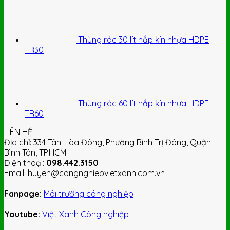
Thùng rác 30 lít nắp kín nhựa HDPE
TR30
Thùng rác 60 lít nắp kín nhựa HDPE
TR60
LIÊN HỆ
Địa chỉ: 334 Tân Hòa Đông, Phường Bình Trị Đông, Quận
Bình Tân, TP.HCM
Điện thoại:
098.442.3150
Email: huyen@congnghiepvietxanh.com.vn
Fanpage:
Môi trường công nghiệp
Youtube:
Việt Xanh Công nghiệp