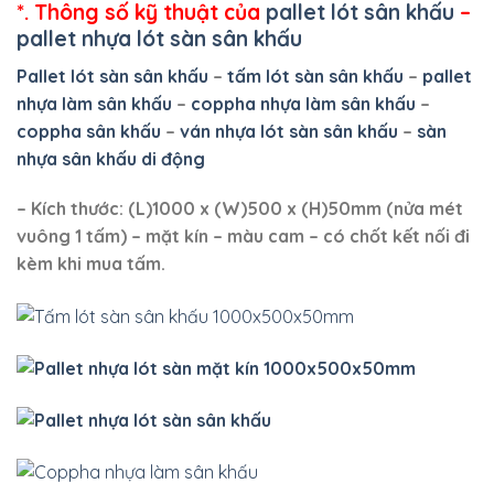
*. Thông số kỹ thuật của
pallet lót sân khấu
–
pallet nhựa lót sàn sân khấu
Pallet lót sàn sân khấu
–
tấm lót sàn sân khấu
–
pallet
nhựa làm sân khấu
–
coppha nhựa làm sân khấu
–
coppha sân khấu
–
ván nhựa lót sàn sân khấu
–
sàn
nhựa sân khấu di động
– Kích thước: (L)1000 x (W)500 x (H)50mm (nửa mét
vuông 1 tấm) – mặt kín – màu cam – có chốt kết nối đi
kèm khi mua tấm.