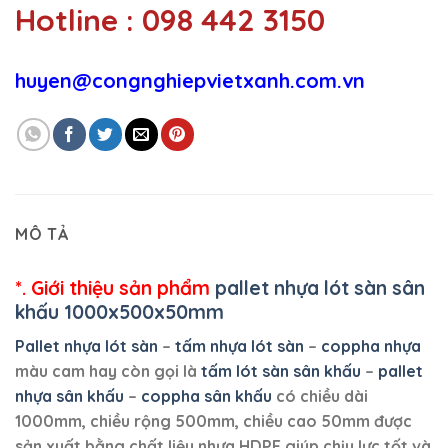
Hotline : 098 442 3150
huyen@congnghiepvietxanh.com.vn
MÔ TẢ
*. Giới thiệu sản phẩm
pallet nhựa lót sàn sân
khấu 1000x500x50mm
Pallet nhựa lót sàn
–
tấm nhựa lót sàn
–
coppha nhựa
màu cam hay còn gọi là
tấm lót sàn sân khấu
–
pallet
nhựa sân khấu
–
coppha sân khấu
có chiều dài
1000mm, chiều rộng 500mm, chiều cao 50mm được
sản xuất bằng chất liệu nhựa HDPE giúp chịu lực tốt và