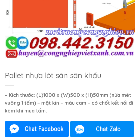
Pallet nhựa lót sàn sân khấu
– Kích thước: (L)1000 x (W)500 x (H)50mm (nửa mét
vuông 1 tấm) – mặt kín – màu cam – có chốt kết nối đi
kèm khi mua tấm.