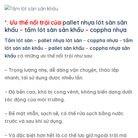
*. Ưu thế nổi trội của
pallet nhựa lót sàn sân
khấu
–
tấm lót sàn sân khấu
–
coppha nhựa
Tấm lót sàn
–
pallet nhựa lót sàn
–
coppha nhựa
–
tấm
lót sàn sân khấu
–
pallet sân khấu
–
coppha nhựa sân
khấu
có những ưu thế nổi trội như sau:
– Trọng lượng nhẹ, dễ dàng vận chuyện, tháo lắp
nhanh, tái sử dụng được nhiều lần.
– Độ bền cao, khó bị cong vênh, không biến dạng dưới
tác động của môi trường.
– Bề mặt nhẵn, sạch sẽ, có thể rửa sạch bằng nước
trước và sau khi sử dụng.
– Và đặc biệt hơn hết là có thể lưu giữ ngoài trời mà