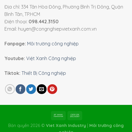
Địa chỉ: 334 Tân Hòa Đông, Phường Bình Trị Đông, Quận
Bình Tân, TP.HCM
Điện thoại:
098.442.3150
Email: huyen@congnghiepvietxanh.com.vn
Fanpage:
Môi trường công nghiệp
Youtube:
Việt Xanh Công nghiệp
Tiktok:
Thiết Bị Công nghiệp
Bản quyền 2026 ©
Viet Xanh Industry
|
Môi trường công