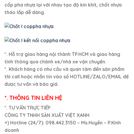
cốp pha nhựa lại với nhau tạo độ kín khít, chốt nhựa
tháo lắp dễ dàng.
*. Hỗ trợ giao hàng nội thành TP.HCM và giao hàng
tỉnh thông qua chành xe/nhà xe vận chuyển.
*. Khách hàng có nhu cầu và quan tâm đến sản phẩm
thì call hoặc nhắn tin vào số HOTLINE/ZALO/EMAIL để
được tư vấn và báo giá.
*. THÔNG TIN LIÊN HỆ
*. TƯ VẤN TRỰC TIẾP
CÔNG TY TNHH SẢN XUẤT VIỆT XANH
+)
Hotline (24/7): 098.442.3150 – Ms.Huyền – P.Kinh
doanh