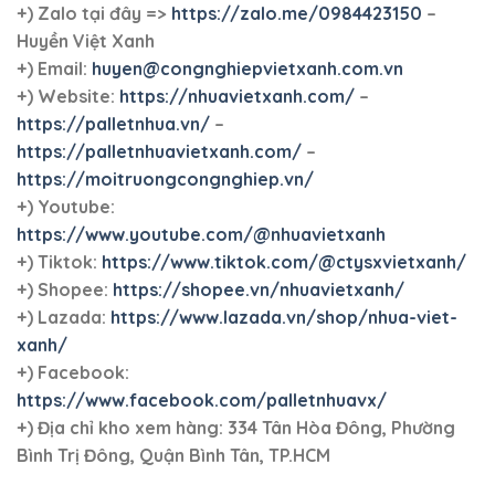
+)
Zalo tại đây =>
https://zalo.me/0984423150
–
Huyền Việt Xanh
+) Email:
huyen@congnghiepvietxanh.com.vn
+) Website:
https://nhuavietxanh.com/
–
https://palletnhua.vn/
–
https://palletnhuavietxanh.com/
–
https://moitruongcongnghiep.vn/
+) Youtube:
https://www.youtube.com/@nhuavietxanh
+) Tiktok:
https://www.tiktok.com/@ctysxvietxanh/
+) Shopee:
https://shopee.vn/nhuavietxanh/
+) Lazada:
https://www.lazada.vn/shop/nhua-viet-
xanh/
+) Facebook:
https://www.facebook.com/palletnhuavx/
+)
Địa chỉ kho xem hàng: 334 Tân Hòa Đông, Phường
Bình Trị Đông, Quận Bình Tân, TP.HCM