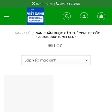
Skip
07:30 - 16:30 |
098.442.3150
to
content
TRANG CHỦ
/
SẢN PHẨM ĐƯỢC GẮN THẺ “PALLET CỐC
1200X1000X140MM ĐEN”
LỌC