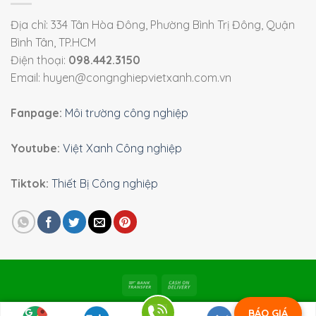
Địa chỉ: 334 Tân Hòa Đông, Phường Bình Trị Đông, Quận
Bình Tân, TP.HCM
Điện thoại:
098.442.3150
Email: huyen@congnghiepvietxanh.com.vn
Fanpage:
Môi trường công nghiệp
Youtube:
Việt Xanh Công nghiệp
Tiktok:
Thiết Bị Công nghiệp
Bản quyền 2026 ©
Viet Xanh Industry
|
Môi trường công
BÁO GIÁ