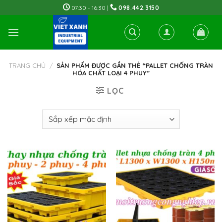
Skip
07:30 - 16:30 |
098.442.3150
to
content
TRANG CHỦ
/
SẢN PHẨM ĐƯỢC GẮN THẺ “PALLET CHỐNG TRÀN
HÓA CHẤT LOẠI 4 PHUY”
LỌC