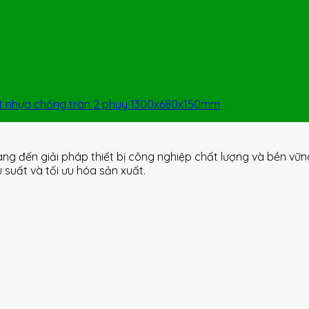
et nhựa chống tràn 2 phuy 1300x680x150mm
ang đến giải pháp thiết bị công nghiệp chất lượng và bền vữ
uất và tối ưu hóa sản xuất.