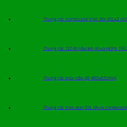
Thùng rác composite treo đôi 50Lx2 ch
Thùng rác 120 lít nắp kín nhựa HDPE TR1
Thùng rác inox nắp lật 480x830mm
Thùng rác treo đơn 55L nhựa composite