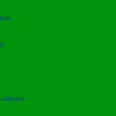
ân sắt
20
 - chân nhựa