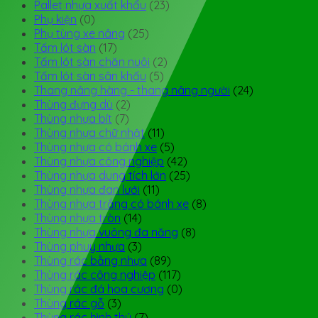
Pallet nhựa xuất khẩu
(23)
Phụ kiện
(0)
Phụ tùng xe nâng
(25)
Tấm lót sàn
(17)
Tấm lót sàn chăn nuôi
(2)
Tấm lót sàn sân khấu
(5)
Thang nâng hàng - thang nâng người
(24)
Thùng đựng dù
(2)
Thùng nhựa bít
(7)
Thùng nhựa chữ nhật
(11)
Thùng nhựa có bánh xe
(5)
Thùng nhựa công nghiệp
(42)
Thùng nhựa dung tích lớn
(25)
Thùng nhựa đan lưới
(11)
Thùng nhựa trắng có bánh xe
(8)
Thùng nhựa tròn
(14)
Thùng nhựa vuông đa năng
(8)
Thùng phuy nhựa
(3)
Thùng rác bằng nhựa
(89)
Thùng rác công nghiệp
(117)
Thùng rác đá hoa cương
(0)
Thùng rác gỗ
(3)
Thùng rác hình thú
(7)