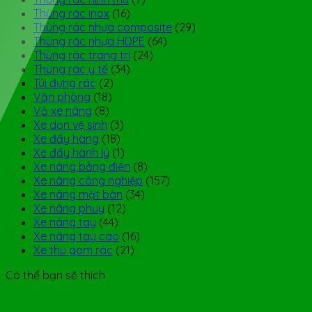
Thùng rác inox
(16)
Thùng rác nhựa composite
(29)
Thùng rác nhựa HDPE
(64)
Thùng rác trang trí
(24)
Thùng rác y tế
(34)
Túi đựng rác
(2)
Văn phòng
(18)
Vỏ xe nâng
(8)
Xe dọn vệ sinh
(3)
Xe đẩy hàng
(18)
Xe đẩy hành lý
(1)
Xe nâng bằng điện
(8)
Xe nâng công nghiệp
(157)
Xe nâng mặt bàn
(34)
Xe nâng phuy
(12)
Xe nâng tay
(44)
Xe nâng tay cao
(16)
Xe thu gom rác
(21)
Có thể bạn sẽ thích