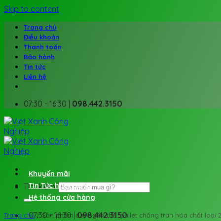
Skip to content
Trang chủ
Điều khoản
Thanh toán
Bảo hành
Tin tức
Liên hệ
07:30 - 16:30 |
098.442.3150
Khuyến mãi
Tin Tức hoạt động
Tìm kiếm:
Hệ thống cửa hàng
07:30 - 16:30 |
098.442.3150
Trang chủ
/
Sản phẩm được gắn thẻ “pallet chống tràn hóa chất loại