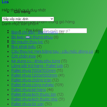
Lọc
Hiển thị kết quả duy nhất
Giỏ hàng
Chưa có sản phẩm trong giỏ hàng.
Danh mục sản phẩm
Tìm kiếm:
Bảng chỉ dẫn - Bảng menu
(6)
Bộ kẹp gắp thùng phuy
(6)
Bộ nguồn thủy lực
(5)
Bục phát biểu
(2)
Cẩu thủy lực mini bằng tay - cẩu mốc động cơ
(8)
Cột chắn inox
(4)
Kệ dụng cụ - khay phụ tùng
(13)
Lồng sắt trữ hàng - Pallet lưới
(2)
Pallet nhựa 1100x1100mm
(15)
Pallet nhựa 1200x1000mm
(41)
Pallet nhựa chống tràn
(12)
Pallet nhựa công nghiệp
(109)
Pallet nhựa kê hàng
(46)
Pallet nhựa kích thước lớn
(12)
Pallet nhựa kích thước nhỏ
(31)
Pallet nhựa lót sàn
(30)