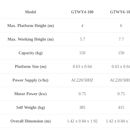
Model
GTWY4-100
GTWY6-10
Max. Platform Height (m)
4
6
Max. Working Height (m)
5.7
7.7
Capacity (kg)
150
150
Platform Size (m)
0.63 x 0.64
0.63 x 0.6
Power Supply (v/hz)
AC220/50HZ
AC220/50
Motor Power (kw)
0.75
0.75
Self Weight (kg)
385
415
Overall Dimension (m)
1.42 x 0.84 x 1.92
1.42 x 0.84 x 