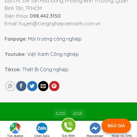
Địa chỉ: 334 Tân Hòa Đông, Phường Bình Trị Đông, Quận
Bình Tân, TP.HCM
Điện thoại:
098.442.3150
Email: huyen@congnghiepvietxanh.com.vn
Fanpage:
Môi trường công nghiệp
Youtube:
Việt Xanh Công nghiệp
Tiktok:
Thiết Bị Công nghiệp
Bản quyền 2026 ©
Viet Xanh Industry
|
Môi trường công
BÁO GIÁ
nghiệp
Gọi điện
Tìm đường
Chat Zalo
Messenger
Nhắn tin SMS