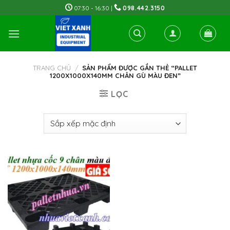
Skip
07:30 - 16:30 |
098.442.3150
to
content
TRANG CHỦ
/
SẢN PHẨM ĐƯỢC GẮN THẺ “PALLET
1200X1000X140MM CHÂN GÙ MÀU ĐEN”
LỌC