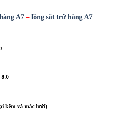
 hàng A7
–
lồng sắt trữ hàng A7
m
8.0
Ø
oại kẽm và mắc lưới)