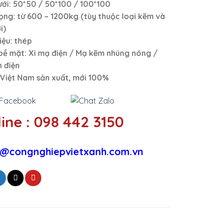
ưới: 50*50 / 50*100 / 100*100
rọng: từ 600 – 1200kg (tùy thuộc loại kẽm và
i)
iệu: thép
 bề mặt: Xi mạ điện / Mạ kẽm nhúng nóng /
h điện
Việt Nam sản xuất, mới 100%
ine : 098 442 3150
@congnghiepvietxanh.com.vn