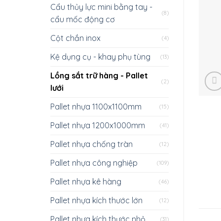
Cẩu thủy lực mini bằng tay -
(8)
cẩu mốc động cơ
Cột chắn inox
(4)
Kệ dụng cụ - khay phụ tùng
(13)
Lồng sắt trữ hàng - Pallet
(2)
lưới
Pallet nhựa 1100x1100mm
(15)
Pallet nhựa 1200x1000mm
(41)
Pallet nhựa chống tràn
(12)
Pallet nhựa công nghiệp
(109)
Pallet nhựa kê hàng
(46)
Pallet nhựa kích thước lớn
(12)
Pallet nhựa kích thước nhỏ
(31)