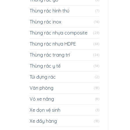
Thùng rác hình thú
(7)
Thùng rác inox
(16)
Thùng rác nhựa composite
(29)
Thùng rác nhựa HDPE
(64)
Thùng rác trang trí
(24)
Thùng rác y tế
(34)
Túi đựng rác
(2)
Văn phòng
(18)
Vỏ xe nâng
(8)
Xe dọn vệ sinh
(3)
Xe đẩy hàng
(18)