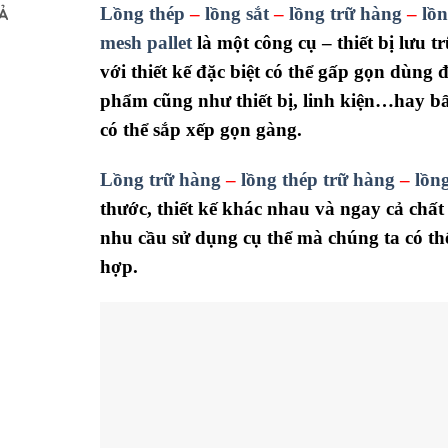
Lồng thép
–
lồng sắt
–
lồng trữ hàng
–
lồn
Ả
mesh pallet
là một công cụ – thiết bị lưu t
với thiết kế đặc biệt có thể gấp gọn dùng 
phẩm cũng như thiết bị, linh kiện…hay bấ
có thể sắp xếp gọn gàng.
Lồng trữ hàng
–
lồng thép trữ hàng
–
lồn
thước, thiết kế khác nhau và ngay cả chất
nhu cầu sử dụng cụ thể mà chúng ta có th
hợp.