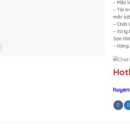
– Mắc l
– Tải t
mắc lướ
– Chất l
– Xử lý
Sơn tĩn
– Hàng 
Hotl
huyen