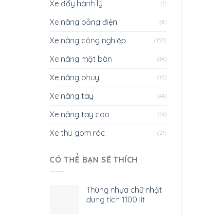
Xe đẩy hành lý
(1)
Xe nâng bằng điện
(8)
Xe nâng công nghiệp
(157)
Xe nâng mặt bàn
(34)
Xe nâng phuy
(12)
Xe nâng tay
(44)
Xe nâng tay cao
(16)
Xe thu gom rác
(21)
CÓ THỂ BẠN SẼ THÍCH
Thùng nhựa chữ nhật
dung tích 1100 lít