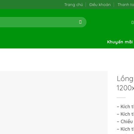
Trang chủ
Điều khoản
Thanh t
Khuyến mãi
Lồng 
1200
– Kích 
– Kích 
– Chiều
– Kích 