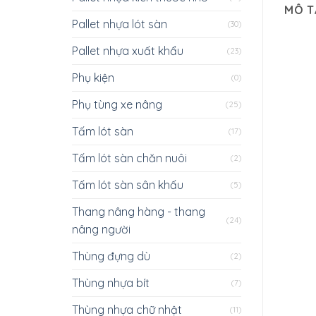
MÔ T
Pallet nhựa lót sàn
(30)
Pallet nhựa xuất khẩu
(23)
Phụ kiện
(0)
Phụ tùng xe nâng
(25)
Tấm lót sàn
(17)
Tấm lót sàn chăn nuôi
(2)
Tấm lót sàn sân khấu
(5)
Thang nâng hàng - thang
(24)
nâng người
Thùng đựng dù
(2)
Thùng nhựa bít
(7)
Thùng nhựa chữ nhật
(11)