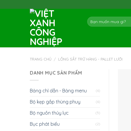
Skip
to
content
Tìm
kiếm:
TRANG CHỦ
/
LỒNG SẮT TRỮ HÀNG - PALLET LƯỚI
DANH MỤC SẢN PHẨM
Bảng chỉ dẫn - Bảng menu
(6)
Bộ kẹp gắp thùng phuy
(6)
Bộ nguồn thủy lực
(5)
Bục phát biểu
(2)