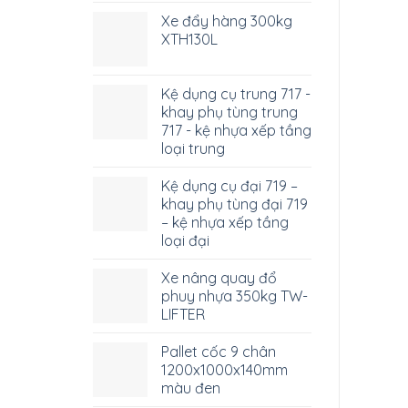
Xe đẩy hàng 300kg
XTH130L
Kệ dụng cụ trung 717 -
khay phụ tùng trung
717 - kệ nhựa xếp tầng
loại trung
Kệ dụng cụ đại 719 –
khay phụ tùng đại 719
– kệ nhựa xếp tầng
loại đại
Xe nâng quay đổ
phuy nhựa 350kg TW-
LIFTER
Pallet cốc 9 chân
1200x1000x140mm
màu đen