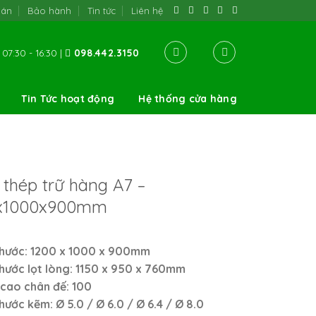
oán
Bảo hành
Tin tức
Liên hệ
07:30 - 16:30 |
098.442.3150
Tin Tức hoạt động
Hệ thống cửa hàng
thép trữ hàng A7 –
x1000x900mm
thước: 1200 x 1000 x 900mm
thước lọt lòng: 1150 x 950 x 760mm
 cao chân đế: 100
thước kẽm: Ø 5.0 / Ø 6.0 / Ø 6.4 / Ø 8.0