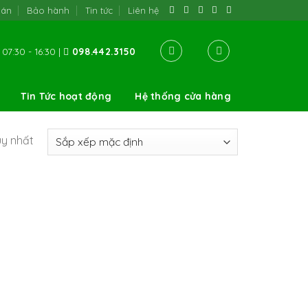
oán
Bảo hành
Tin tức
Liên hệ
07:30 - 16:30 |
098.442.3150
Tin Tức hoạt động
Hệ thống cửa hàng
uy nhất