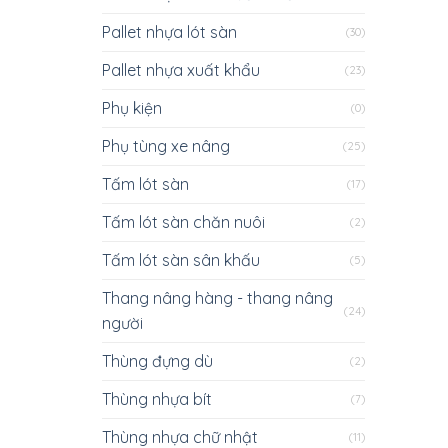
Pallet nhựa lót sàn
(30)
Pallet nhựa xuất khẩu
(23)
Phụ kiện
(0)
Phụ tùng xe nâng
(25)
Tấm lót sàn
(17)
Tấm lót sàn chăn nuôi
(2)
Tấm lót sàn sân khấu
(5)
Thang nâng hàng - thang nâng
(24)
người
Thùng đựng dù
(2)
Thùng nhựa bít
(7)
Thùng nhựa chữ nhật
(11)