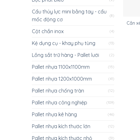
Cẩu thủy lực mini bằng tay - cẩu
(8)
mốc động cơ
Cần xé
Cột chắn inox
(4)
Kệ dụng cụ - khay phụ tùng
(13)
Lồng sắt trữ hàng - Pallet lưới
(2)
Pallet nhựa 1100x1100mm
(15)
Pallet nhựa 1200x1000mm
(41)
Pallet nhựa chống tràn
(12)
Pallet nhựa công nghiệp
(109)
Pallet nhựa kê hàng
(46)
Pallet nhựa kích thước lớn
(12)
Pallet nhựa kích thước nhỏ
(31)