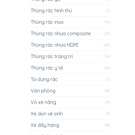
Thùng rác hình thú
(7)
Thùng rác inox
(16)
Thùng rác nhựa composite
(29)
Thùng rác nhựa HDPE
(64)
Thùng rác trang trí
(24)
Thùng rác y tế
(34)
Túi đựng rác
(2)
Văn phòng
(18)
Vỏ xe nâng
(8)
Xe dọn vệ sinh
(3)
Xe đẩy hàng
(18)