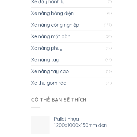
Xe đẩy hành lý
(1)
Xe nâng bằng điện
(8)
Xe nâng công nghiệp
(157)
Xe nâng mặt bàn
(34)
Xe nâng phuy
(12)
Xe nâng tay
(44)
Xe nâng tay cao
(16)
Xe thu gom rác
(21)
CÓ THỂ BẠN SẼ THÍCH
Pallet nhựa
1200x1000x150mm đen