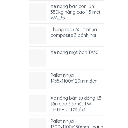
Xe nâng bàn con lăn
350kg nâng cao 1.5 mét
WAL35
Thùng rác 660 lít nhựa
composite 3 bánh hơi
Xe nâng mặt bàn TA30
Pallet nhựa
1465x1100x120mm đen
Xe nâng bán tự động 1.5
tấn cao 3.3 mét TW-
LIFTER CTD15/33
Pallet nhựa
1300x1100x130mm - xanh