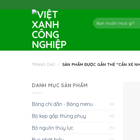
Skip
to
content
Tìm
kiếm:
TRANG CHỦ
/
SẢN PHẨM ĐƯỢC GẮN THẺ “CẦN XÉ N
DANH MỤC SẢN PHẨM
Bảng chỉ dẫn - Bảng menu
(6)
Bộ kẹp gắp thùng phuy
(6)
Bộ nguồn thủy lực
(5)
Bục phát biểu
(2)