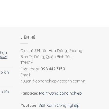
LIÊN HỆ
Địa chỉ: 334 Tân Hòa Đông, Phường
nhựa
Bình Trị Đông, Quận Bình Tân,
R660
TP.HCM
Điện thoại:
098.442.3150
ắp kín
Email:
huyen@congnghiepvietxanh.com.vn
ắp kín
Fanpage:
Môi trường công nghiệp
Youtube:
Việt Xanh Công nghiệp