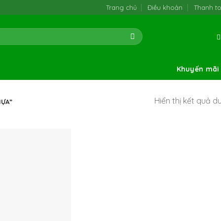
Trang chủ
Điều khoản
Thanh t
Khuyến mãi
Hiển thị kết quả d
HỰA”