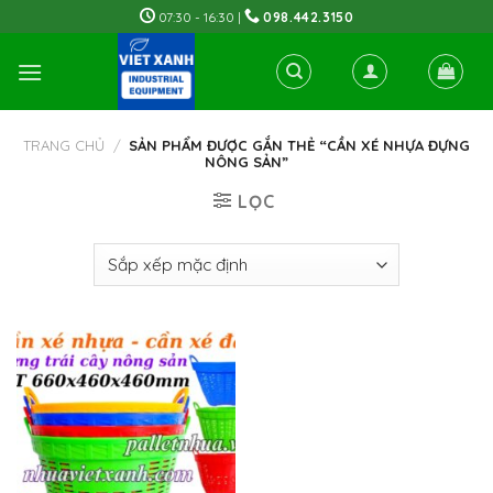
Skip
07:30 - 16:30 |
098.442.3150
to
content
TRANG CHỦ
/
SẢN PHẨM ĐƯỢC GẮN THẺ “CẦN XÉ NHỰA ĐỰNG
NÔNG SẢN”
LỌC