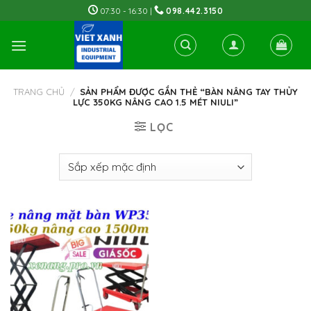
Skip
07:30 - 16:30 |
098.442.3150
to
content
TRANG CHỦ
/
SẢN PHẨM ĐƯỢC GẮN THẺ “BÀN NÂNG TAY THỦY
LỰC 350KG NÂNG CAO 1.5 MÉT NIULI”
LỌC