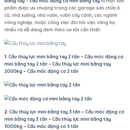
bằng tay
–
cẩu móc động cơ mini bằng tay
là một sản
phẩm được ưu chuộng trong các garage sửa chữa ô
tô, nhà xưởng, nhà vườn, vườn cây cảnh, các ngành
công nghiệp…hoặc công việc đòi hỏi việc nâng hạ
nhiều và dễ dàng đem theo xe khi cần thiết.
1.
Cẩu thủy lực mini bằng tay 2 tấn
–
Cẩu móc động cơ
mini bằng tay 2 tấn
–
Cẩu thủy lực mini bằng tay
2000kg
–
Cẩu mốc động cơ 2 tấn
2.
Cẩu thủy lực mini bằng tay 3 tấn
–
Cẩu móc động cơ
mini bằng tay 3 tấn
–
Cẩu thủy lực mini bằng tay
3000kg
–
Cẩu mốc động cơ 3 tấn