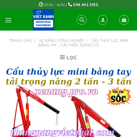
Skip
07:30 - 16:30 |
098.442.3150
to
content
TRANG CHỦ
/
XE NÂNG CÔNG NGHIỆP
/
CẨU THỦY LỰC MINI
BẰNG TAY - CẨU MỐC ĐỘNG CƠ
LỌC