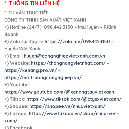
*. THÔNG TIN LIÊN HỆ
*. TƯ VẤN TRỰC TIẾP
CÔNG TY TNHH SẢN XUẤT VIỆT XANH
+)
Hotline (24/7): 098.442.3150 – Ms.Huyền – P.Kinh
doanh
+)
Zalo tại đây =>
https://zalo.me/0984423150
–
Huyền Việt Xanh
+) Email:
huyen@congnghiepvietxanh.com.vn
+) Website:
https://thangnangvietnhat.com/
–
https://xenang.pro.vn/
–
https://moitruongcongnghiep.vn/
+) Youtube:
https://www.youtube.com/@xenangtayvietxanh
+) Tiktok:
https://www.tiktok.com/@ctysxvietxanh/
+) Shopee:
https://shopee.vn/nhuavietxanh/
+) Lazada:
https://www.lazada.vn/shop/nhua-viet-
xanh/
+) Facebook: