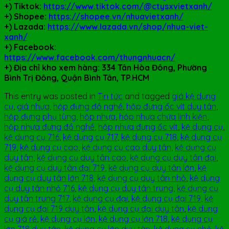
+) Tiktok:
https://www.tiktok.com/@ctysxvietxanh/
+) Shopee:
https://shopee.vn/nhuavietxanh/
+) Lazada:
https://www.lazada.vn/shop/nhua-viet-
xanh/
+) Facebook:
https://www.facebook.com/thungnhuacn/
+)
Địa chỉ kho xem hàng: 334 Tân Hòa Đông, Phường
Bình Trị Đông, Quận Bình Tân, TP.HCM
This entry was posted in
Tin tức
and tagged
giá kệ dụng
cụ
,
giá nhựa
,
hộp đựng đồ nghề
,
hộp đựng ốc vít duy tân
,
hộp đựng phụ tùng
,
hộp nhựa
,
hộp nhựa chứa linh kiện
,
hộp nhựa đựng đồ nghề
,
hộp nhựa đựng ốc vít
,
kệ dụng cụ
,
kệ dụng cụ 716
,
kệ dụng cụ 717
,
kệ dụng cụ 718
,
kệ dụng cụ
719
,
kệ dụng cụ cao
,
kệ dụng cụ cao duy tân
,
kệ dụng cụ
duy tân
,
kệ dụng cụ duy tân cao
,
kệ dụng cụ duy tân đại
,
kệ dụng cụ duy tân đại 719
,
kệ dụng cụ duy tân lớn
,
kệ
dụng cụ duy tân lớn 718
,
kệ dụng cụ duy tân nhỏ
,
kệ dụng
cụ duy tân nhỏ 716
,
kệ dụng cụ duy tân trung
,
kệ dụng cụ
duy tân trung 717
,
kệ dụng cụ đại
,
kệ dụng cụ đại 719
,
kệ
dụng cụ đại 719 duy tân
,
kệ dụng cụ đại duy tân
,
kệ dung
cụ giá rẻ
,
kệ dụng cụ lớn
,
kệ dụng cụ lớn 718
,
kệ dụng cụ
lớn 718 duy tân
,
kệ dụng cụ lớn duy tân
,
kệ dụng cụ nhỏ
,
kệ