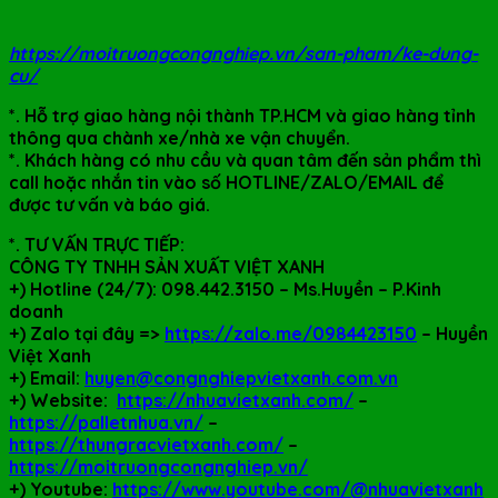
https://moitruongcongnghiep.vn/san-pham/ke-dung-
cu/
*. Hỗ trợ giao hàng nội thành TP.HCM và giao hàng tỉnh
thông qua chành xe/nhà xe vận chuyển.
*. Khách hàng có nhu cầu và quan tâm đến sản phẩm thì
call hoặc nhắn tin vào số HOTLINE/ZALO/EMAIL để
được tư vấn và báo giá.
*. TƯ VẤN TRỰC TIẾP:
CÔNG TY TNHH SẢN XUẤT VIỆT XANH
+)
Hotline (24/7): 098.442.3150 – Ms.Huyền – P.Kinh
doanh
+)
Zalo tại đây =>
https://zalo.me/0984423150
– Huyền
Việt Xanh
+) Email:
huyen@congnghiepvietxanh.com.vn
+) Website:
https://nhuavietxanh.com/
–
https://palletnhua.vn/
–
https://thungracvietxanh.com/
–
https://moitruongcongnghiep.vn/
+) Youtube:
https://www.youtube.com/@nhuavietxanh