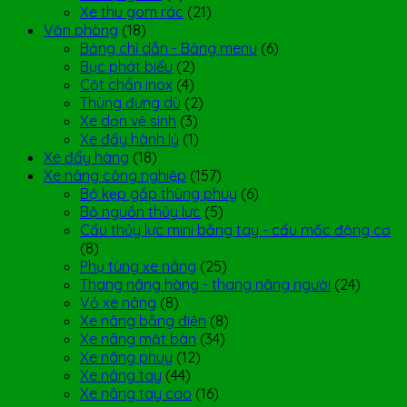
Xe thu gom rác
(21)
Văn phòng
(18)
Bảng chỉ dẫn - Bảng menu
(6)
Bục phát biểu
(2)
Cột chắn inox
(4)
Thùng đựng dù
(2)
Xe dọn vệ sinh
(3)
Xe đẩy hành lý
(1)
Xe đẩy hàng
(18)
Xe nâng công nghiệp
(157)
Bộ kẹp gắp thùng phuy
(6)
Bộ nguồn thủy lực
(5)
Cẩu thủy lực mini bằng tay - cẩu mốc động cơ
(8)
Phụ tùng xe nâng
(25)
Thang nâng hàng - thang nâng người
(24)
Vỏ xe nâng
(8)
Xe nâng bằng điện
(8)
Xe nâng mặt bàn
(34)
Xe nâng phuy
(12)
Xe nâng tay
(44)
Xe nâng tay cao
(16)