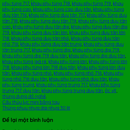
phụ tùng 717
,
khay phụ tùng 718
,
khay phụ tùng 719
,
khay
phụ tùng cao
,
khay phụ tùng cao duy tân
,
khay phụ tùng
duy tân 716
,
khay phụ tùng duy tân 717
,
khay phụ tùng duy
tân 718
,
khay phụ tùng duy tân 719
,
khay phụ tùng duy tân
cao
,
khay phụ tùng duy tân đại
,
khay phụ tùng duy tân đại
719
,
khay phụ tùng duy tân lớn
,
khay phụ tùng duy tân lớn
718
,
khay phụ tùng duy tân nhỏ
,
khay phụ tùng duy tân
nhỏ 716
,
khay phụ tùng duy tân trung
,
khay phụ tùng duy
tân trung 717
,
khay phụ tùng đại
,
khay phụ tùng đại 719
,
khay phụ tùng đại 719 duy tân
,
khay phụ tùng đại duy tân
,
khay phụ tùng giá rẻ
,
khay phụ tùng lớn
,
khay phụ tùng lớn
718
,
khay phụ tùng lớn 718 duy tân
,
khay phụ tùng lớn duy
tân
,
khay phụ tùng nhỏ
,
khay phụ tùng nhỏ 716
,
khay phụ
tùng nhỏ 716 duy tân
,
khay phụ tùng nhỏ duy tân
,
khay
phụ tùng trung
,
khay phụ tùng trung 717
,
khay phụ tùng
trung 717 duy tân
,
khay phụ tùng trung duy tân
,
ốc vít
,
thùng đựng đồ nghề
.
Cẩu thủy lực mini bằng tay
Thùng phuy nhựa đai nhựa 30 lít
Để lại một bình luận