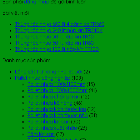
Bạn phải
đăng nhập
để gửi bình luận.
Bài viết mới
Thùng rác nhựa 660 lít 4 bánh xe TR660
Thùng rác nhựa 240 lít nắp kín TR240K
Thùng rác nhựa 30 lít nắp kín TR30
Thùng rác nhựa 60 lít nắp kín TR60
Thùng rác nhựa 100 lít nắp kín TR100
Danh mục sản phẩm
Lồng sắt trữ hàng - Pallet lưới
(2)
Pallet nhựa công nghiệp
(109)
Pallet nhựa 1100x1100mm
(15)
Pallet nhựa 1200x1000mm
(41)
Pallet nhựa chống tràn
(12)
Pallet nhựa kê hàng
(46)
Pallet nhựa kích thước lớn
(12)
Pallet nhựa kích thước nhỏ
(31)
Pallet nhựa lót sàn
(30)
Pallet nhựa xuất khẩu
(23)
Tấm lót sàn
(17)