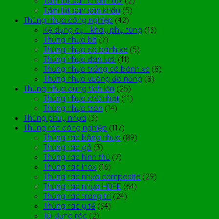
Tấm lót sàn chăn nuôi
(2)
Tấm lót sàn sân khấu
(5)
Thùng nhựa công nghiệp
(42)
Kệ dụng cụ - khay phụ tùng
(13)
Thùng nhựa bít
(7)
Thùng nhựa có bánh xe
(5)
Thùng nhựa đan lưới
(11)
Thùng nhựa trắng có bánh xe
(8)
Thùng nhựa vuông đa năng
(8)
Thùng nhựa dung tích lớn
(25)
Thùng nhựa chữ nhật
(11)
Thùng nhựa tròn
(14)
Thùng phuy nhựa
(3)
Thùng rác công nghiệp
(117)
Thùng rác bằng nhựa
(89)
Thùng rác gỗ
(3)
Thùng rác hình thú
(7)
Thùng rác inox
(16)
Thùng rác nhựa composite
(29)
Thùng rác nhựa HDPE
(64)
Thùng rác trang trí
(24)
Thùng rác y tế
(34)
Túi đựng rác
(2)