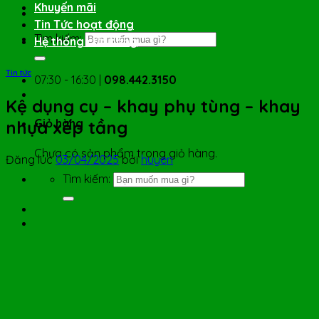
Khuyến mãi
Tin Tức hoạt động
Tìm kiếm:
Hệ thống cửa hàng
Tin tức
07:30 - 16:30 |
098.442.3150
Kệ dụng cụ – khay phụ tùng – khay
Giỏ hàng
nhựa xếp tầng
Chưa có sản phẩm trong giỏ hàng.
Đăng lúc
03/04/2025
bởi
huyen
Tìm kiếm: