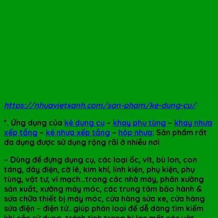
https://nhuavietxanh.com/san-pham/ke-dung-cu/
*. Ứng dụng của
kệ dụng cụ
–
khay phụ tùng
–
khay nhựa
xếp tầng
–
kệ nhựa xếp tầng
–
hộp nhựa
:
Sản phẩm rất
đa dụng được sử dụng rộng rãi ở nhiều nơi
– Dùng để đựng dụng cụ, các loại ốc, vít, bù lon, con
táng, dây điện, cờ lê, kim khí, linh kiện, phụ kiện, phụ
tùng, vật tư, vi mạch…trong các nhà máy, phân xưởng
sản xuất, xưởng máy móc, các
trung tâm bảo hành &
sửa chữa thiết bị máy móc, cửa hàng sửa xe, cửa hàng
sửa điện – điện tử…giúp phân loại để dễ dàng tìm kiếm
khi cần sử dụng, tránh tình trạng bị lạc mất các vật