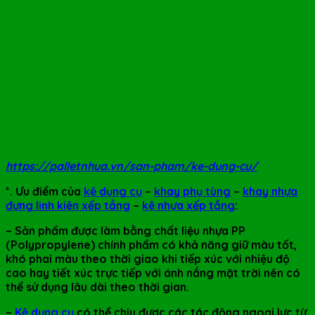
https://palletnhua.vn/san-pham/ke-dung-cu/
*. Ưu điểm của
kệ dụng cụ
–
khay phụ tùng
–
khay nhựa
đựng linh kiện xếp tầng
–
kệ nhựa xếp tầng
:
– Sản phẩm được làm bằng chất liệu nhựa PP
(Polypropylene) chính phẩm có khả năng giữ màu tốt,
khó phai màu theo thời giao khi tiếp xúc với nhiệu độ
cao hay tiết xúc trực tiếp với ánh nắng mặt trời nên có
thể sử dụng lâu dài theo thời gian.
–
Kệ dụng cụ
có thể chịu được các tác động ngoại lực từ