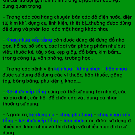
dụng quan trọng.
– Trong các cửa hàng chuyên bán các đồ điện nước, điện
tử, kim khí, dụng cụ, linh kiện, thiết bị…thường được dùng
để đựng và phân loại các mặt hàng khác nhau.
–
Khay nhựa xếp tầng
còn được dùng để đựng đồ nhỏ
gọn, hồ sơ, sổ sách, các loại văn phòng phẩm như bút
viết, thước kẻ, tẩy xóa, kẹp giấy, đồ bấm, kim bấm…
trong công ty, văn phòng, trường học…
– Trong các bệnh viện
kệ nhựa
–
khay nhựa
–
hộp nhựa
được sử dụng để đựng các vỉ thuốc, hộp thuốc, găng
tay, bông băng, phụ kiện y khoa,…
–
Kệ nhựa xếp tầng
cũng có thể sử dụng tại nhà ở, các
hộ gia đình, căn hộ…để chứa các vật dụng cá nhân
thường sử dụng.
– Ngoài ra,
kệ dụng cụ
–
khay phụ tùng
–
khay nhựa xếp
tầng
–
kệ nhựa xếp tầng
–
hộp nhựa
còn được sử dụng ở
nhiều nơi khác nhau và thích hợp với nhiều mục đích sử
dụng.