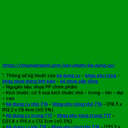
https://nhuavietxanh.com/san-pham/ke-dung-cu/
*. Thông số kỹ thuật của
kệ dụng cụ
–
khay phụ tùng
–
khay nhựa đựng linh kiện
–
kệ nhựa xếp tầng
– Nguyên liệu: nhựa PP chính phẩm
– Kích thước: có 5 loại kích thước nhỏ – trung – lớn – đại
– cao
+
Kệ dụng cụ nhỏ 716
–
Khay phụ tùng nhỏ 716
–
D18.3 x
R12.2 x C8.4cm
(±0.5%)
+
Kệ dụng cụ trung 717
–
Khay phụ tùng trung 717
–
D25.8 x R15.6 x C12.3cm
(±0.5%)
+
Kệ dụng cụ lớn 718
–
Khay phụ tùng lớn 718
–
D35.3 x