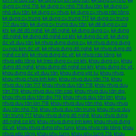
dụng cụ nhỏ 716
,
kệ dụng cụ nhỏ 716 duy tân
,
kệ dụng cụ
nhỏ duy tân
,
kệ dụng cụ nhựa
,
kệ dụng cụ nhựa ráp tầng
,
kệ dụng cụ trung
,
kệ dụng cụ trung 717
,
kệ dụng cụ trung
717 duy tân
,
kệ dụng cụ trung duy tân
,
kệ để dụng cụ cơ
khí
,
kệ để đồ nghề
,
kệ đồ nghề
,
kệ đựng dụng cụ
,
kệ đựng
đồ nghề
,
kệ đựng đồ nghề cơ khí
,
kệ đựng ốc vít
,
kệ đựng
ốc vít duy tân
,
kệ nhựa đựng dụng cụ
,
kệ nhựa đựng dụng
cụ ngũ kim ốc vít
,
kệ nhựa đựng đồ nghề
,
kệ nhựa đựng đồ
nghề cơ khí
,
kệ nhựa đựng ốc vít
,
kệ nhựa ráp tầng
,
kệ
nhựa xếp tầng
,
kệ treo dụng cụ cơ khí
,
khay dụng cụ
,
khay
đựng đồ nghề
,
khay đựng đồ nghề cơ khí
,
khay đựng ốc vít
,
khay đựng ốc vít duy tân
,
khay đựng vật tư
,
khay nhựa
,
khay nhựa chứa linh kiện
,
khay nhựa duy tân 716
,
khay
nhựa duy tân 717
,
khay nhựa duy tân 718
,
khay nhựa duy
tân 719
,
khay nhựa duy tân cao
,
khay nhựa duy tân đại
,
khay nhựa duy tân đại 719
,
khay nhựa duy tân lớn
,
khay
nhựa duy tân lớn 718
,
khay nhựa duy tân nhỏ
,
khay nhựa
duy tân nhỏ 716
,
khay nhựa duy tân trung
,
khay nhựa duy
tân trung 717
,
khay nhựa đựng đồ nghề
,
khay nhựa đựng
đồ nghề cơ khí
,
khay nhựa đựng linh kiện
,
khay nhựa đựng
ốc vít
,
khay nhựa đựng phụ tùng
,
khay nhựa ráp tầng
,
khay
nhựa xếp tầng
,
khay phụ tùng
,
khay phụ tùng 716
,
khay