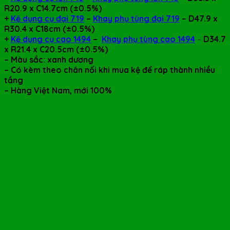
R20.9 x C14.7cm
(±0.5%)
+
Kệ dụng cụ đại 719
–
Khay phụ tùng đại 719
–
D47.9 x
R30.4 x C18cm
(±0.5%)
+
Kệ dụng cụ cao 1494
–
Khay phụ tùng cao 1494
–
D34.7
x R21.4 x C20.5cm
(±0.5%)
– Màu sắc: xanh dương
– Có kèm theo chân nối khi mua kệ để ráp thành nhiều
tầng
– Hàng Việt Nam, mới 100%