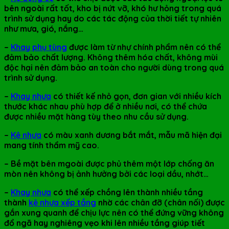
bên ngoài rất tốt, kho bị nứt vỡ, khó hư hỏng trong quá
trình sử dụng hay do các tác động của thời tiết tự nhiên
như mưa, gió, nắng…
–
Khay phụ tùng
được làm từ nhự chính phẩm nên có thể
đảm bảo chất lượng. Không thêm hóa chất, không mùi
độc hại nên đảm bảo an toàn cho người dùng trong quá
trình sử dụng.
–
Khay nhựa
có thiết kế nhỏ gọn, đơn gian với nhiều kích
thước khác nhau phù hợp để ở nhiều nơi, có thể chứa
được nhiều mặt hàng tùy theo nhu cầu sử dụng.
–
Kệ nhựa
có màu xanh dương bắt mắt, mẫu mã hiện đại
mang tính thẩm mỹ cao.
– Bề mặt bên mgoài được phủ thêm một lớp chống ăn
mòn nên không bị ảnh hưởng bởi các loại dầu, nhớt…
–
Khay nhựa
có thể xếp chồng lên thành nhiều tầng
thành
kệ nhựa xếp tầng
nhờ các chân đỡ (chân nối) được
gắn xung quanh để chịu lực nên có thể đứng vững không
đổ ngã hay nghiêng vẹo khi lên nhiều tầng giúp tiết