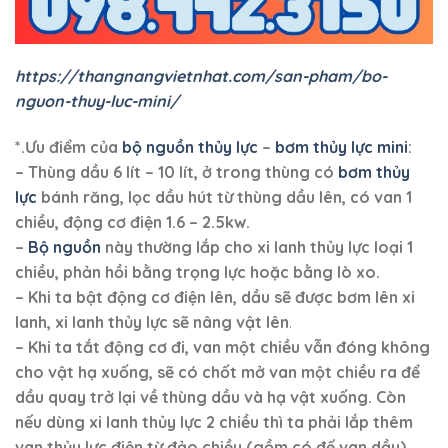
https://thangnangvietnhat.com/san-pham/bo-
nguon-thuy-luc-mini/
*.Ưu điểm của
bộ nguồn thủy lực
–
bơm thủy lực mini
:
– Thùng dầu 6 lít – 10 lít, ở trong thùng có
bơm thủy
lực
bánh răng, lọc dầu hút từ thùng dầu lên, có van 1
chiều, động cơ điện 1.6 – 2.5kw.
–
Bộ nguồn
này thường lắp cho xi lanh thủy lực loại 1
chiều, phản hồi bằng trọng lực hoặc bằng lò xo.
– Khi ta bật động cơ điện lên, dầu sẽ được bơm lên xi
lanh, xi lanh thủy lực sẽ nâng vật lên
.
– Khi ta tắt động cơ đi, van một chiều vẫn đóng không
cho vật hạ xuống, sẽ có chốt mở van một chiều ra để
dầu quay trở lại về thùng dầu và hạ vật xuống. Còn
nếu dùng xi lanh thủy lực 2 chiều thì ta phải lắp thêm
van thủy lực điện từ đảo chiều (gồm có đế van dầu).