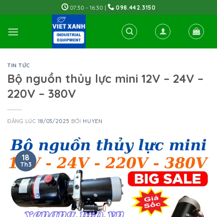
Skip
07:30 - 16:30 |
098.442.3150
to
content
TIN TỨC
Bộ nguồn thủy lực mini 12V – 24V –
220V – 380V
ĐĂNG LÚC
18/03/2025
BỞI
HUYEN
18
Th3