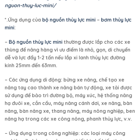
nguon-thuy-luc-mini/
*.Ứng dụng của
bộ nguồn thủy lực mini
–
bơm thủy lực
mini
:
–
Bộ nguồn thủy lực mini
thường được lắp cho các xe
thùng để nâng hàng vì ưu điểm là nhỏ, gọn, di chuyển
dễ và lực đẩy 1-2 tấn nếu lắp xi lanh thủy lực đường
kính 25mm đến 63mm.
– Các ứng dụng di động: bửng xe nâng, chế tạo xe
nâng tay cao thành xe nâng bán tự động, xe tải được
sử dụng để bảo trì đường bộ, máy xúc, hệ thống nâng
hạ đuôi xe, cần cẩu, máy nâng cánh dơi, xe nâng, bàn
nâng, bàn nâng xe, thang nâng, máy nông nghiệp, ben
nâng hạ trong các xe công nông, phanh thủy lực, v.v.
– Ứng dụng trong công nghiệp: các loại máy công