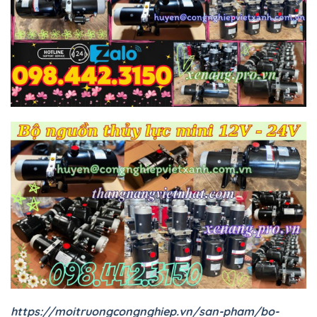
https://moitruongcongnghiep.vn/san-pham/bo-