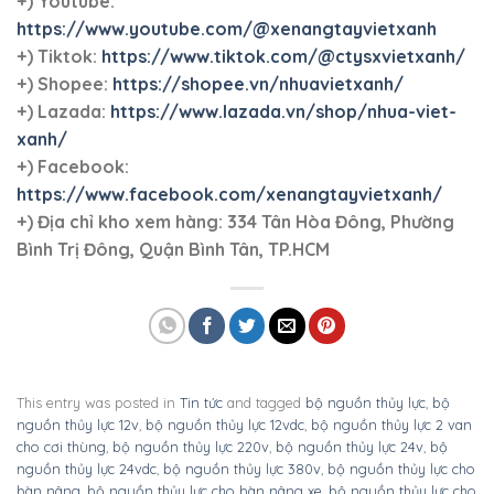
+) Youtube:
https://www.youtube.com/@xenangtayvietxanh
+) Tiktok:
https://www.tiktok.com/@ctysxvietxanh/
+) Shopee:
https://shopee.vn/nhuavietxanh/
+) Lazada:
https://www.lazada.vn/shop/nhua-viet-
xanh/
+) Facebook:
https://www.facebook.com/xenangtayvietxanh/
+)
Địa chỉ kho xem hàng: 334 Tân Hòa Đông, Phường
Bình Trị Đông, Quận Bình Tân, TP.HCM
This entry was posted in
Tin tức
and tagged
bộ nguồn thủy lực
,
bộ
nguồn thủy lực 12v
,
bộ nguồn thủy lực 12vdc
,
bộ nguồn thủy lực 2 van
cho cơi thùng
,
bộ nguồn thủy lực 220v
,
bộ nguồn thủy lực 24v
,
bộ
nguồn thủy lực 24vdc
,
bộ nguồn thủy lực 380v
,
bộ nguồn thủy lực cho
bàn nâng
,
bộ nguồn thủy lực cho bàn nâng xe
,
bộ nguồn thủy lực cho