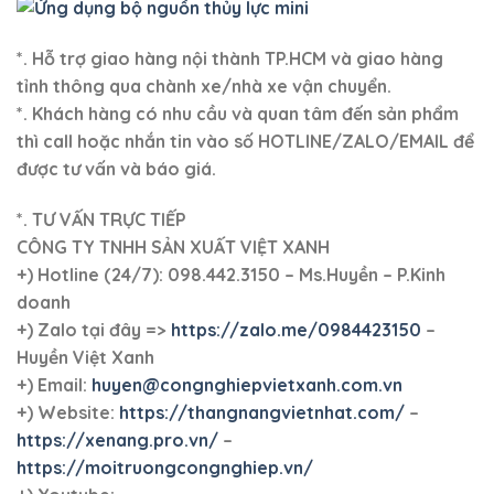
*. Hỗ trợ giao hàng nội thành TP.HCM và giao hàng
tỉnh thông qua chành xe/nhà xe vận chuyển.
*. Khách hàng có nhu cầu và quan tâm đến sản phẩm
thì call hoặc nhắn tin vào số HOTLINE/ZALO/EMAIL để
được tư vấn và báo giá.
*. TƯ VẤN TRỰC TIẾP
CÔNG TY TNHH SẢN XUẤT VIỆT XANH
+)
Hotline (24/7): 098.442.3150 – Ms.Huyền – P.Kinh
doanh
+)
Zalo tại đây =>
https://zalo.me/0984423150
–
Huyền Việt Xanh
+) Email:
huyen@congnghiepvietxanh.com.vn
+) Website:
https://thangnangvietnhat.com/
–
https://xenang.pro.vn/
–
https://moitruongcongnghiep.vn/