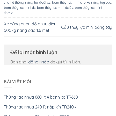
cho hệ thống nâng hạ đuôi xe
,
bơm thủy lực mini cho xe nâng tay cao
,
bơm thủy lực mini dc
,
bơm thủy lực mini dc12v
,
bơm thủy lực mini
dc24v
.
Xe nâng quay đổ phuy điện
Cẩu thủy lực mini bằng tay
500kg nâng cao 1.6 mét
Để lại một bình luận
Bạn phải
đăng nhập
để gửi bình luận.
BÀI VIẾT MỚI
Thùng rác nhựa 660 lít 4 bánh xe TR660
Thùng rác nhựa 240 lít nắp kín TR240K