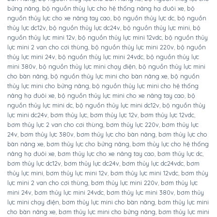
bửng nâng
,
bộ nguồn thủy lực cho hệ thống nâng hạ đuôi xe
,
bộ
nguồn thủy lực cho xe nâng tay cao
,
bộ nguồn thủy lực dc
,
bộ nguồn
thủy lực dc12v
,
bộ nguồn thủy lực dc24v
,
bộ nguồn thủy lực mini
,
bộ
nguồn thủy lực mini 12v
,
bộ nguồn thủy lực mini 12vdc
,
bộ nguồn thủy
lực mini 2 van cho cơi thùng
,
bộ nguồn thủy lực mini 220v
,
bộ nguồn
thủy lực mini 24v
,
bộ nguồn thủy lực mini 24vdc
,
bộ nguồn thủy lực
mini 380v
,
bộ nguồn thủy lực mini chạy điện
,
bộ nguồn thủy lực mini
cho bàn nâng
,
bộ nguồn thủy lực mini cho bàn nâng xe
,
bộ nguồn
thủy lực mini cho bửng nâng
,
bộ nguồn thủy lực mini cho hệ thống
nâng hạ đuôi xe
,
bộ nguồn thủy lực mini cho xe nâng tay cao
,
bộ
nguồn thủy lực mini dc
,
bộ nguồn thủy lực mini dc12v
,
bộ nguồn thủy
lực mini dc24v
,
bơm thủy lực
,
bơm thủy lực 12v
,
bơm thủy lực 12vdc
,
bơm thủy lực 2 van cho cơi thùng
,
bơm thủy lực 220v
,
bơm thủy lực
24v
,
bơm thủy lực 380v
,
bơm thủy lực cho bàn nâng
,
bơm thủy lực cho
bàn nâng xe
,
bơm thủy lực cho bửng nâng
,
bơm thủy lực cho hệ thống
nâng hạ đuôi xe
,
bơm thủy lực cho xe nâng tay cao
,
bơm thủy lực dc
,
bơm thủy lực dc12v
,
bơm thủy lực dc24v
,
bơm thủy lực dc24vdc
,
bơm
thủy lực mini
,
bơm thủy lực mini 12v
,
bơm thủy lực mini 12vdc
,
bơm thủy
lực mini 2 van cho cơi thùng
,
bơm thủy lực mini 220v
,
bơm thủy lực
mini 24v
,
bơm thủy lực mini 24vdc
,
bơm thủy lực mini 380v
,
bơm thủy
lực mini chạy điện
,
bơm thủy lực mini cho bàn nâng
,
bơm thủy lực mini
cho bàn nâng xe
,
bơm thủy lực mini cho bửng nâng
,
bơm thủy lực mini