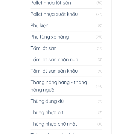
Pallet nhựa lót sàn
(30)
Pallet nhựa xuất khẩu
(23)
Phụ kiện
(0)
Phụ tùng xe nâng
(25)
Tấm lót sàn
(17)
Tấm lót sàn chăn nuôi
(2)
Tấm lót sàn sân khấu
(5)
Thang nâng hàng - thang
(24)
nâng người
Thùng đựng dù
(2)
Thùng nhựa bít
(7)
Thùng nhựa chữ nhật
(11)