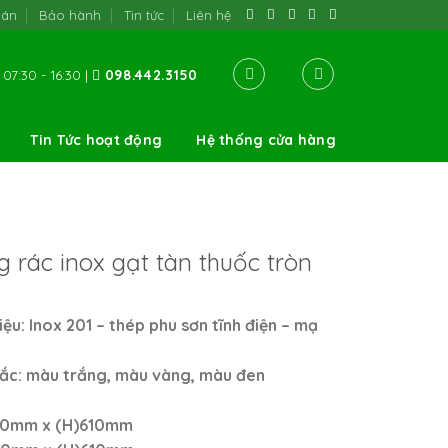
oán
Bảo hành
Tin tức
Liên hệ
07:30 - 16:30 |
098.442.3150
Tin Tức hoạt động
Hệ thống cửa hàng
 rác inox gạt tàn thuốc tròn
liệu: Inox 201 – thép phu sơn tĩnh điện – mạ
ắc: màu trắng, màu vàng, màu đen
50mm x (H)610mm