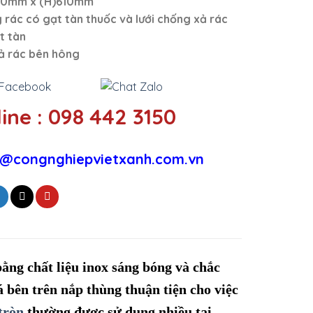
00mm x (H)610mm
 rác có gạt tàn thuốc và lưới chống xả rác
t tàn
ả rác bên hông
ine : 098 442 3150
@congnghiepvietxanh.com.vn
ng chất liệu inox sáng bóng và chắc
lá bên trên nắp thùng thuận tiện cho việc
tròn
thường được sử dụng nhiều tại