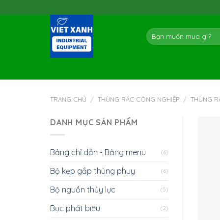
Skip
to
content
Tìm
kiếm:
TRANG CHỦ
/
THÙNG RÁC CÔNG NGHIỆP
/
THÙNG R
DANH MỤC SẢN PHẨM
Bảng chỉ dẫn - Bảng menu
(6)
Bộ kẹp gắp thùng phuy
(6)
Bộ nguồn thủy lực
(5)
Bục phát biểu
(2)