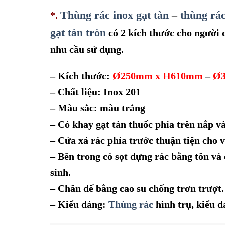
Thùng rác inox gạt tàn
–
thùng rác
*.
gạt tàn tròn
có 2 kích thước cho người 
nhu cầu sử dụng.
– Kích thước:
Ø250mm x H61
0mm
–
Ø3
–
Chất liệu: Inox 201
– Màu sắc: màu trắng
–
Có khay gạt tàn thuốc phía trên nắp và
–
Cửa xả rác phía trước thuận tiện cho v
–
Bên trong có sọt đựng rác bằng tôn và c
sinh.
–
Chân đế bằng cao su chống trơn trượt.
–
Kiểu dáng:
Thùng rác
hình trụ, kiểu d