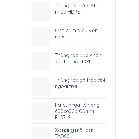
Thùng rác nắp lật
nhựa HDPE
Ống cắm ô dù viền
inox
Thùng rác đạp chân
30 lít nhựa HDPE
Thùng rác gỗ treo đôi
ngoài trời
Pallet nhựa kê hàng
600x600x100mm
PL07LS
Xe nâng mặt bàn
TAD80