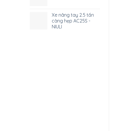
Xe nâng tay 2.5 tấn
càng hẹp AC25S -
NIULI