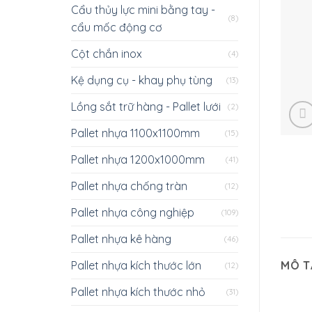
Cẩu thủy lực mini bằng tay -
(8)
cẩu mốc động cơ
Cột chắn inox
(4)
Kệ dụng cụ - khay phụ tùng
(13)
Lồng sắt trữ hàng - Pallet lưới
(2)
Pallet nhựa 1100x1100mm
(15)
Pallet nhựa 1200x1000mm
(41)
Pallet nhựa chống tràn
(12)
Pallet nhựa công nghiệp
(109)
Pallet nhựa kê hàng
(46)
Pallet nhựa kích thước lớn
MÔ T
(12)
Pallet nhựa kích thước nhỏ
(31)