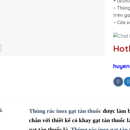
+ (Ø)3
– Thùng
trên gạ
– Cửa x
Hotl
huyen
Ả
Thùng rác inox gạt tàn thuốc
được làm bằ
chắn với thiết kế có khay gạt tàn thuốc 
gạt tàn thuốc lá.
Thùng rác inox gạt tàn 