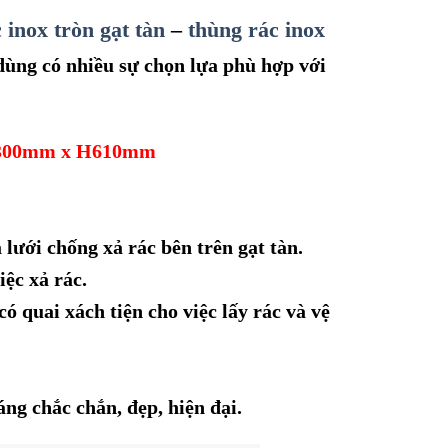
 inox tròn gạt tàn
–
thùng rác inox
dùng có nhiều sự chọn lựa phù hợp với
00
mm x H61
0mm
 lưới chống xả rác bên trên gạt tàn.
iệc xả rác.
ó quai xách tiện cho việc lấy rác và vệ
áng chắc chắn, đẹp, hiện đại.