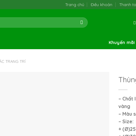
Trang chủ
Điều khoản
Thanh t
Khuyến mãi
ÁC TRANG TRÍ
Thùng
– Chất 
vàng
– Màu s
– Size:
+ (Ø)2