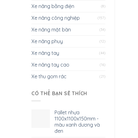
Xe nâng bằng điện
(8)
Xe nâng công nghiệp
(157)
Xe nâng mặt bàn
(34)
Xe nâng phuy
(12)
Xe nâng tay
(44)
Xe nâng tay cao
(16)
Xe thu gom rác
(21)
CÓ THỂ BẠN SẼ THÍCH
Pallet nhựa
1100x1100x150mm -
màu xanh dương và
đen