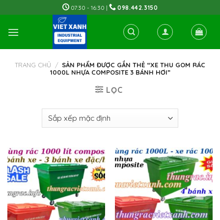
Skip
07:30 - 16:30 |
098.442.3150
to
content
TRANG CHỦ
/
SẢN PHẨM ĐƯỢC GẮN THẺ “XE THU GOM RÁC
1000L NHỰA COMPOSITE 3 BÁNH HƠI”
LỌC