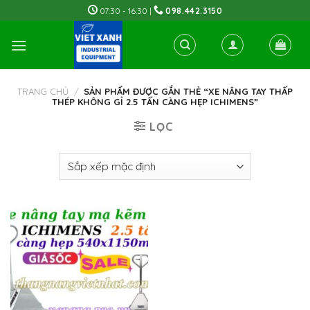
Skip
07:30 - 16:30 |
098.442.3150
to
content
TRANG CHỦ
/
SẢN PHẨM ĐƯỢC GẮN THẺ “XE NÂNG TAY THẤP
THÉP KHÔNG GỈ 2.5 TẤN CÀNG HẸP ICHIMENS”
LỌC