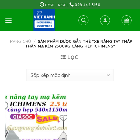
Skip
07:30 - 16:30 |
098.442.3150
to
content
TRANG CHỦ
/
SẢN PHẨM ĐƯỢC GẮN THẺ “XE NÂNG TAY THẤP
THÂN MẠ KẼM 2500KG CÀNG HẸP ICHIMENS”
LỌC