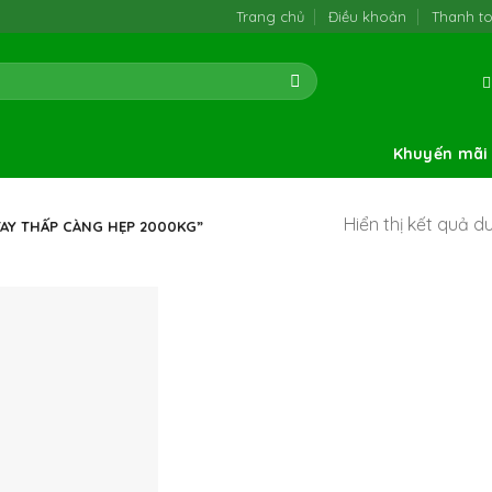
Trang chủ
Điều khoản
Thanh t
Khuyến mãi
Hiển thị kết quả d
AY THẤP CÀNG HẸP 2000KG”