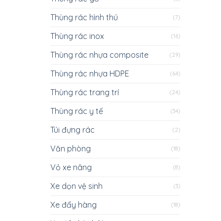
Thùng rác hình thú
(7)
Thùng rác inox
(16)
Thùng rác nhựa composite
(29)
Thùng rác nhựa HDPE
(64)
Thùng rác trang trí
(24)
Thùng rác y tế
(34)
Túi đựng rác
(2)
Văn phòng
(18)
Vỏ xe nâng
(8)
Xe dọn vệ sinh
(3)
Xe đẩy hàng
(18)