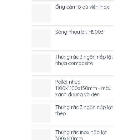
Ống cắm ô dù viền inox
Sóng nhựa bít HS003
Thùng rác 3 ngăn nắp lật
nhựa composite
Pallet nhựa
1100x1100x150mm - màu
xanh dương và đen
Thùng rác 3 ngăn nắp lật
thép
Thùng rác inox nắp lật
300x610mm