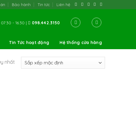
oán
Bảo hành
Tin tức
Liên hệ
07:30 - 16:30 |
098.442.3150
Tin Tức hoạt động
Hệ thống cửa hàng
uy nhất