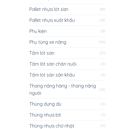
Pallet nhựa lót sàn
(30)
Pallet nhựa xuất khẩu
(23)
Phụ kiện
(0)
Phụ tùng xe nâng
(25)
Tấm lót sàn
(17)
Tấm lót sàn chăn nuôi
(2)
Tấm lót sàn sân khấu
(5)
Thang nâng hàng - thang nâng
(24)
người
Thùng đựng dù
(2)
Thùng nhựa bít
(7)
Thùng nhựa chữ nhật
(11)