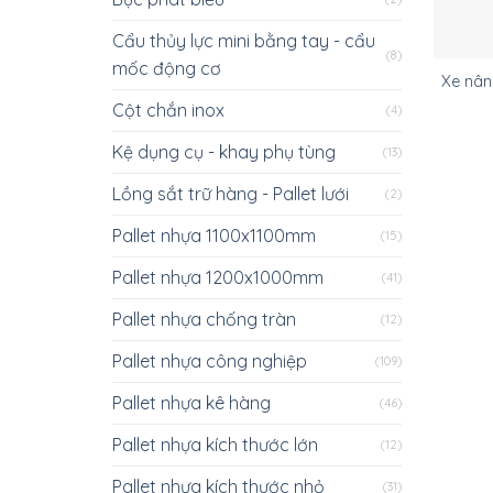
Cẩu thủy lực mini bằng tay - cẩu
(8)
mốc động cơ
Xe nân
Cột chắn inox
(4)
Kệ dụng cụ - khay phụ tùng
(13)
Lồng sắt trữ hàng - Pallet lưới
(2)
Pallet nhựa 1100x1100mm
(15)
Pallet nhựa 1200x1000mm
(41)
Pallet nhựa chống tràn
(12)
Pallet nhựa công nghiệp
(109)
Pallet nhựa kê hàng
(46)
Pallet nhựa kích thước lớn
(12)
Pallet nhựa kích thước nhỏ
(31)