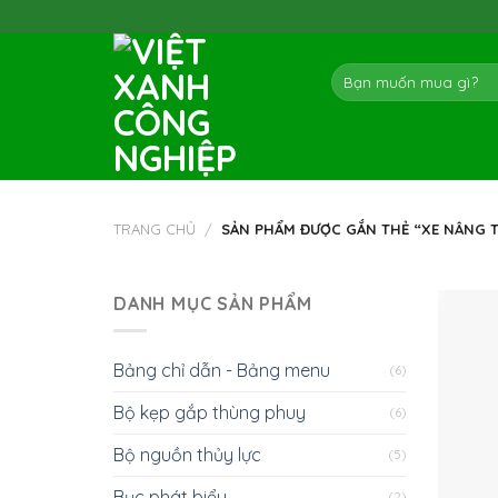
Skip
to
content
Tìm
kiếm:
TRANG CHỦ
/
SẢN PHẨM ĐƯỢC GẮN THẺ “XE NÂNG T
DANH MỤC SẢN PHẨM
Bảng chỉ dẫn - Bảng menu
(6)
Bộ kẹp gắp thùng phuy
(6)
Bộ nguồn thủy lực
(5)
Bục phát biểu
(2)