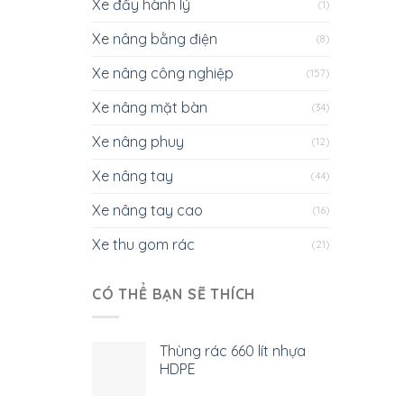
Xe đẩy hành lý
(1)
Xe nâng bằng điện
(8)
Xe nâng công nghiệp
(157)
Xe nâng mặt bàn
(34)
Xe nâng phuy
(12)
Xe nâng tay
(44)
Xe nâng tay cao
(16)
Xe thu gom rác
(21)
CÓ THỂ BẠN SẼ THÍCH
Thùng rác 660 lít nhựa
HDPE