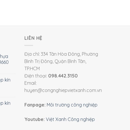
LIÊN HỆ
Địa chỉ: 334 Tân Hòa Đông, Phường
nhựa
Bình Trị Đông, Quận Bình Tân,
R660
TP.HCM
Điện thoại:
098.442.3150
ắp kín
Email:
huyen@congnghiepvietxanh.com.vn
ắp kín
Fanpage:
Môi trường công nghiệp
Youtube:
Việt Xanh Công nghiệp