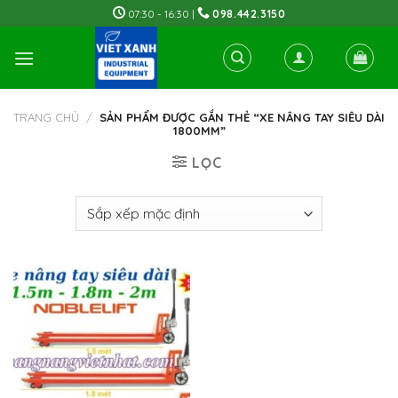
Skip
07:30 - 16:30 |
098.442.3150
to
content
TRANG CHỦ
/
SẢN PHẨM ĐƯỢC GẮN THẺ “XE NÂNG TAY SIÊU DÀI
1800MM”
LỌC