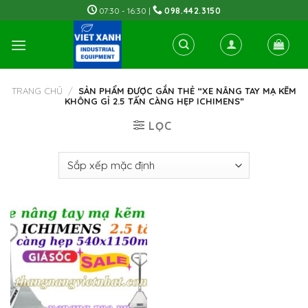
Skip
07:30 - 16:30 |
098.442.3150
to
content
TRANG CHỦ
/
SẢN PHẨM ĐƯỢC GẮN THẺ “XE NÂNG TAY MẠ KẼM
KHÔNG GỈ 2.5 TẤN CÀNG HẸP ICHIMENS”
LỌC