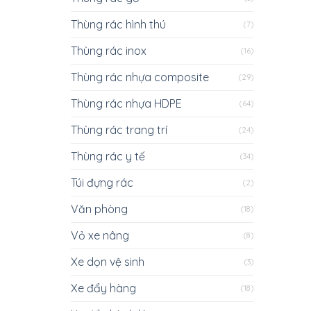
Thùng rác hình thú
(7)
Thùng rác inox
(16)
Thùng rác nhựa composite
(29)
Thùng rác nhựa HDPE
(64)
Thùng rác trang trí
(24)
Thùng rác y tế
(34)
Túi đựng rác
(2)
Văn phòng
(18)
Vỏ xe nâng
(8)
Xe dọn vệ sinh
(3)
Xe đẩy hàng
(18)