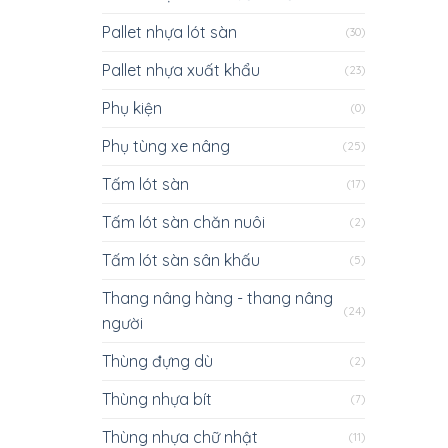
Pallet nhựa lót sàn
(30)
Pallet nhựa xuất khẩu
(23)
Phụ kiện
(0)
Phụ tùng xe nâng
(25)
Tấm lót sàn
(17)
Tấm lót sàn chăn nuôi
(2)
Tấm lót sàn sân khấu
(5)
Thang nâng hàng - thang nâng
(24)
người
Thùng đựng dù
(2)
Thùng nhựa bít
(7)
Thùng nhựa chữ nhật
(11)