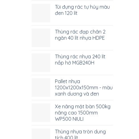
Túi đựng rác tự hủy màu
đen 120 lít
Thùng rác đạp chân 2
ngăn 40 lít nhựa HDPE
Thùng rác nhựa 240 lít
nắp hở MGB240H
Pallet nhựa
1200x1200x150mm - màu
xanh dương và đen
Xe nâng mặt bàn 500kg
nâng cao 1500mm
WP500 NIULI
Thùng nhựa tròn dung
tích 400 lít