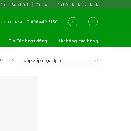
oán
Bảo hành
Tin tức
Liên hệ
07:30 - 16:30 |
098.442.3150
Tin Tức hoạt động
Hệ thống cửa hàng
results