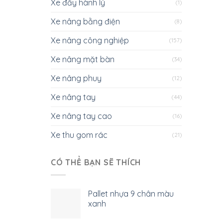
Xe đẩy hành lý
(1)
Xe nâng bằng điện
(8)
Xe nâng công nghiệp
(157)
Xe nâng mặt bàn
(34)
Xe nâng phuy
(12)
Xe nâng tay
(44)
Xe nâng tay cao
(16)
Xe thu gom rác
(21)
CÓ THỂ BẠN SẼ THÍCH
Pallet nhựa 9 chân màu
xanh