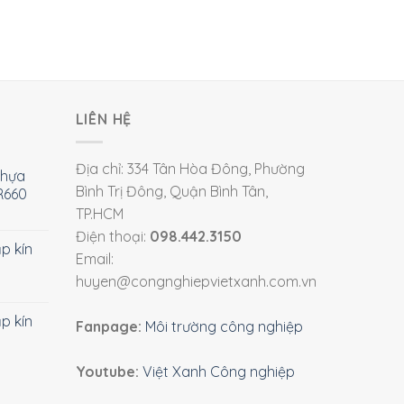
LIÊN HỆ
Địa chỉ: 334 Tân Hòa Đông, Phường
nhựa
Bình Trị Đông, Quận Bình Tân,
R660
TP.HCM
Điện thoại:
098.442.3150
ắp kín
Email:
huyen@congnghiepvietxanh.com.vn
ắp kín
Fanpage:
Môi trường công nghiệp
Youtube:
Việt Xanh Công nghiệp