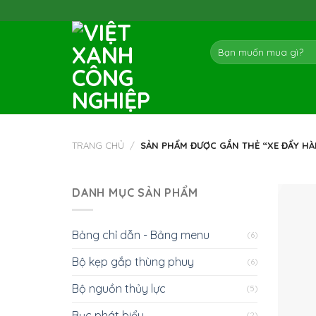
Skip
to
content
Tìm
kiếm:
TRANG CHỦ
/
SẢN PHẨM ĐƯỢC GẮN THẺ “XE ĐẨY H
DANH MỤC SẢN PHẨM
Bảng chỉ dẫn - Bảng menu
(6)
Bộ kẹp gắp thùng phuy
(6)
Bộ nguồn thủy lực
(5)
Bục phát biểu
(2)