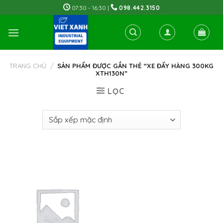
Skip
07:30 - 16:30 |
098.442.3150
to
content
TRANG CHỦ
/
SẢN PHẨM ĐƯỢC GẮN THẺ “XE ĐẨY HÀNG 300KG
XTH130N”
LỌC