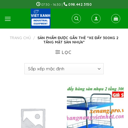
Skip
07:30 - 16:30 |
098.442.3150
to
content
TRANG CHỦ
/
SẢN PHẨM ĐƯỢC GẮN THẺ “XE ĐẨY 300KG 2
TẦNG MẶT SÀN NHỰA”
LỌC