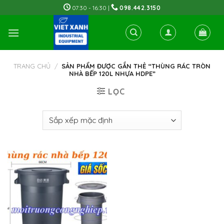
Skip
07:30 - 16:30 |
098.442.3150
to
content
TRANG CHỦ
/
SẢN PHẨM ĐƯỢC GẮN THẺ “THÙNG RÁC TRÒN
NHÀ BẾP 120L NHỰA HDPE”
LỌC